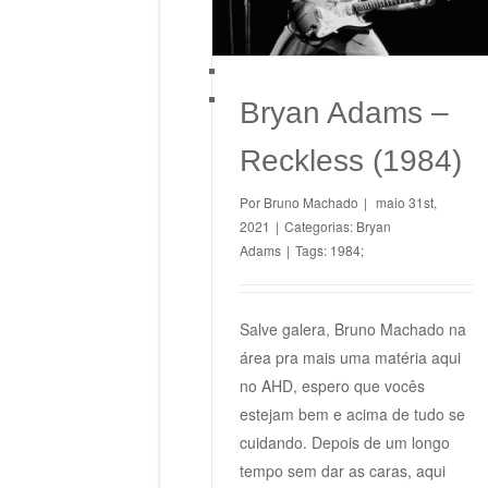
Bryan Adams –
Reckless (1984)
Por
Bruno Machado
|
maio 31st,
2021
|
Categorias:
Bryan
Adams
|
Tags:
1984;
Salve galera, Bruno Machado na
área pra mais uma matéria aqui
no AHD, espero que vocês
estejam bem e acima de tudo se
cuidando. Depois de um longo
tempo sem dar as caras, aqui