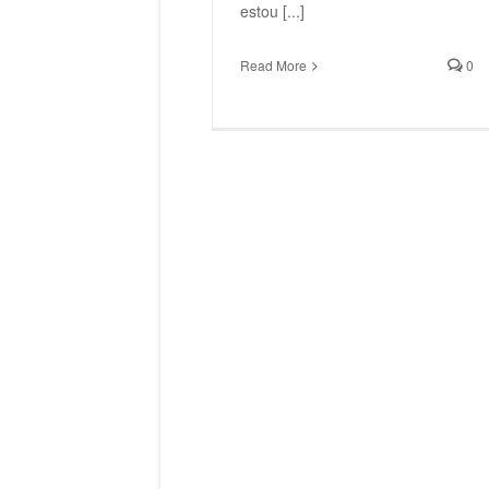
estou [...]
Read More
0
Thirty Seconds To Mars – This Is
Thirty Seconds
War (2009)
War
Thirty Seconds To Mars
Thirty S