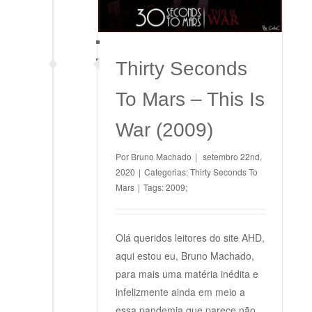
Thirty Seconds
To Mars – This Is
War (2009)
Por
Bruno Machado
|
setembro 22nd,
2020
|
Categorias:
Thirty Seconds To
Mars
|
Tags:
2009;
Olá queridos leitores do site AHD,
aqui estou eu, Bruno Machado,
para mais uma matéria inédita e
infelizmente ainda em meio a
essa pandemia que parece não