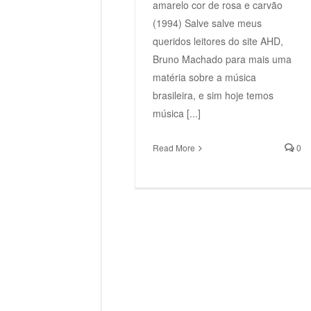
amarelo cor de rosa e carvão
(1994) Salve salve meus
queridos leitores do site AHD,
Bruno Machado para mais uma
matéria sobre a música
brasileira, e sim hoje temos
música [...]
Read More
0
Pearl Jam – Gigaton (2020)
Pearl Jam –
Pearl Jam
Pe