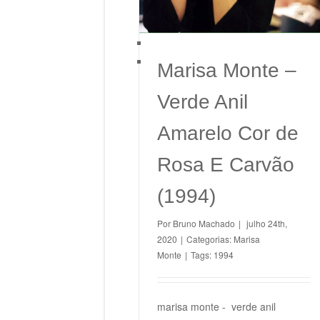
Marisa Monte –
Verde Anil
Amarelo Cor de
Rosa E Carvão
(1994)
Por
Bruno Machado
|
julho 24th,
2020
|
Categorias:
Marisa
Monte
|
Tags:
1994
marisa monte - verde anil