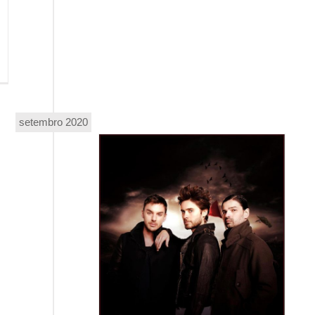
setembro 2020
 To Mars – This Is
Thirty Seconds To Mars – This Is
 (2009)
War (2009)
econds To Mars
Thirty Seconds To Mars