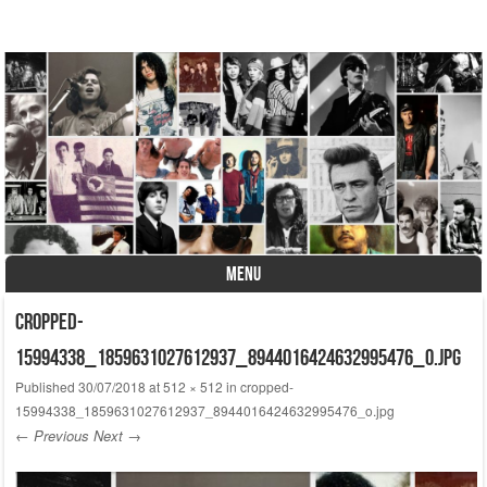
A História do Disco
MENU
Skip to content
cropped-
15994338_1859631027612937_8944016424632995476_o.jpg
Published
30/07/2018
at
512 × 512
in
cropped-
15994338_1859631027612937_8944016424632995476_o.jpg
← Previous
Next →