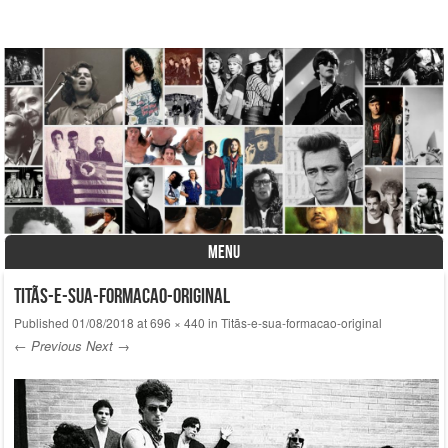
A História do Disco
MENU
Skip to content
Titãs-e-sua-formacao-original
Published
01/08/2018
at
696 × 440
in
Titãs-e-sua-formacao-original
← Previous
Next →