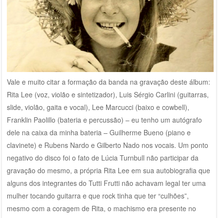
Vale e muito citar a formação da banda na gravação deste álbum:
Rita Lee (voz, violão e sintetizador), Luis Sérgio Carlini (guitarras,
slide, violão, gaita e vocal), Lee Marcucci (baixo e cowbell),
Franklin Paolillo (bateria e percussão) – eu tenho um autógrafo
dele na caixa da minha bateria – Guilherme Bueno (piano e
clavinete) e Rubens Nardo e Gilberto Nado nos vocais. Um ponto
negativo do disco foi o fato de Lúcia Turnbull não participar da
gravação do mesmo, a própria Rita Lee em sua autobiografia que
alguns dos integrantes do Tutti Frutti não achavam legal ter uma
mulher tocando guitarra e que rock tinha que ter “culhões”,
mesmo com a coragem de Rita, o machismo era presente no