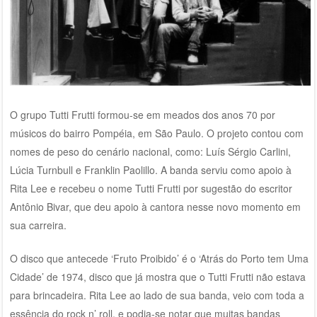
O grupo Tutti Frutti formou-se em meados dos anos 70 por
músicos do bairro Pompéia, em São Paulo. O projeto contou com
nomes de peso do cenário nacional, como: Luís Sérgio Carlini,
Lúcia Turnbull e Franklin Paolillo. A banda serviu como apoio à
Rita Lee e recebeu o nome Tutti Frutti por sugestão do escritor
Antônio Bivar, que deu apoio à cantora nesse novo momento em
sua carreira.
O disco que antecede ‘Fruto Proibido’ é o ‘Atrás do Porto tem Uma
Cidade’ de 1974, disco que já mostra que o Tutti Frutti não estava
para brincadeira. Rita Lee ao lado de sua banda, veio com toda a
essência do rock n’ roll, e podia-se notar que muitas bandas