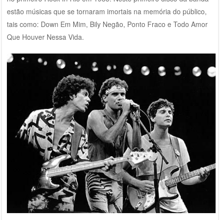
estão músicas que se tornaram imortais na memória do público,
tais como: Down Em Mim, Bily Negão, Ponto Fraco e Todo Amor
Que Houver Nessa Vida.