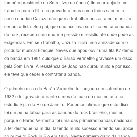
também presidente da Som Livre na época) tinha arranjado um
trabalho para o filho na gravadora, mas como todos sabem, o
nosso querido Cazuza não queria trabalhar nesse ramo, mas sim
ser um artista. Seu pai, que não aceitava seu filho em uma banda
de rock, recebeu uma enorme pressão e resistiu até onde pôde as
exigências. Em seu trabalho, Cazuza inicia uma amizade com o
produtor musical Ezequiel Neves que após ouvir uma fita K7 demo
da banda em 1981 quis que o Barão Vermelho gravasse um disco
pela Som Livre. A resistência de João não durou muito e por isso,
ele teve que ceder e contratar a banda.
O primeiro disco do Barão Vermelho foi lançado em setembro de
1982 e foi gravado durante o mês de maio do mesmo ano no
estúdio Sigla do Rio de Janeiro. Podemos afirmar que este disco
foi um pé na tábua para as bandas do rock brasileiro, mesmo
porque o Barão Vermelho foi uma das primeiras bandas nacionais
a ter destaque na mídia, fazendo muito sucesso e tendo seu ápice
no primeiro Rock In Rio em 1985. Neste primeiro disco da banda