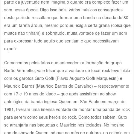
parte da juventude nem imagina o quanto era complexo fazer um
som nessa época. Digo isso pois, vários músicos consagrados
deste período ressaltam que formar uma banda na década de 80
era um tarefa árdua, mesmo porque, exigia certa grana (coisa que
muitos não tinham) e sobretudo, muita vontade de fazer um som
para expressar tudo aquilo que sentiam e que necessitavam
expelir.
Comecemos pelos fatos que antecedem a formação do grupo
Barão Vermelho, vale frisar que a vontade de tocar rock teve inicio
com os garotos Guto Goffi (Flávio Augusto Goffi Marquesini) e
Maurício Barros (Maurício Barros de Carvalho) – respectivamente
com 17 e 19 anos de idade – que após assistirem ao show
antológico da banda inglesa Queen em São Paulo em março de
1981, tiveram uma imensa vontade de montar uma banda de rock
para serem como seus heróis do rock. Como todos sabem, Guto
se arranjaria nas baquetas e Maurício nos teclados. No mesmo
ano do show do Queen, só que no mês de outubro, no colégio em