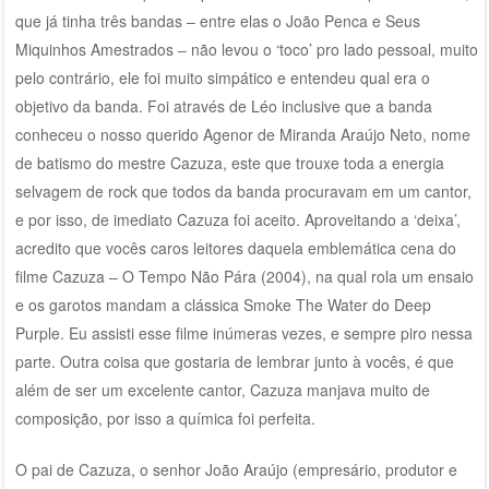
que já tinha três bandas – entre elas o João Penca e Seus
Miquinhos Amestrados – não levou o ‘toco’ pro lado pessoal, muito
pelo contrário, ele foi muito simpático e entendeu qual era o
objetivo da banda. Foi através de Léo inclusive que a banda
conheceu o nosso querido Agenor de Miranda Araújo Neto, nome
de batismo do mestre Cazuza, este que trouxe toda a energia
selvagem de rock que todos da banda procuravam em um cantor,
e por isso, de imediato Cazuza foi aceito. Aproveitando a ‘deixa’,
acredito que vocês caros leitores daquela emblemática cena do
filme Cazuza – O Tempo Não Pára (2004), na qual rola um ensaio
e os garotos mandam a clássica Smoke The Water do Deep
Purple. Eu assisti esse filme inúmeras vezes, e sempre piro nessa
parte. Outra coisa que gostaria de lembrar junto à vocês, é que
além de ser um excelente cantor, Cazuza manjava muito de
composição, por isso a química foi perfeita.
O pai de Cazuza, o senhor João Araújo (empresário, produtor e