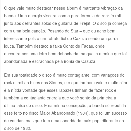
O que vale muito destacar nesse álbum é marcante vibração da
banda. Uma energia visceral com a pura fórmula do rock ‘n roll
junto aos delirantes solos de guitarra de Frejat. O disco já começa
com uma bela canção, Posando de Star – que eu acho bem
interessante pois é um retrato fiel do Cazuza sendo um porra
louca. Também destaco a faixa Conto de Fadas, onde
encontramos uma letra bem debochada, na qual a menina que foi
abandonada é escrachada pela ironia de Cazuza.
Em sua totalidade o disco é muito contagiante, com variações do
rock n’ roll ao blues dos Stones, e o que também vale e muito citar
é a nítida vontade que esses rapazes tinham de fazer rock e
também a contagiante energia que você sente da primeira a
última faixa do disco. E na minha concepção, a banda só repetiria
esse feito no disco Maior Abandonado (1984), que foi um sucesso
de vendas, mas que tem uma sonoridade mais pop, diferente do
disco de 1982.