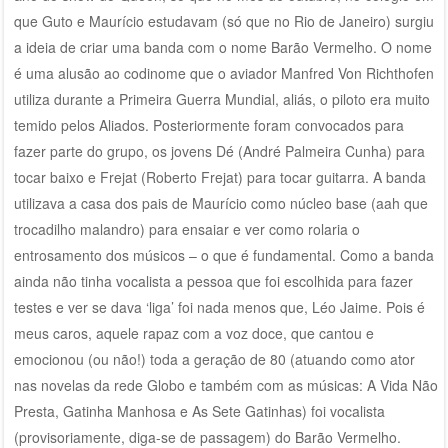
que Guto e Maurício estudavam (só que no Rio de Janeiro) surgiu
a ideia de criar uma banda com o nome Barão Vermelho. O nome
é uma alusão ao codinome que o aviador Manfred Von Richthofen
utiliza durante a Primeira Guerra Mundial, aliás, o piloto era muito
temido pelos Aliados. Posteriormente foram convocados para
fazer parte do grupo, os jovens Dé (André Palmeira Cunha) para
tocar baixo e Frejat (Roberto Frejat) para tocar guitarra. A banda
utilizava a casa dos pais de Maurício como núcleo base (aah que
trocadilho malandro) para ensaiar e ver como rolaria o
entrosamento dos músicos – o que é fundamental. Como a banda
ainda não tinha vocalista a pessoa que foi escolhida para fazer
testes e ver se dava ‘liga’ foi nada menos que, Léo Jaime. Pois é
meus caros, aquele rapaz com a voz doce, que cantou e
emocionou (ou não!) toda a geração de 80 (atuando como ator
nas novelas da rede Globo e também com as músicas: A Vida Não
Presta, Gatinha Manhosa e As Sete Gatinhas) foi vocalista
(provisoriamente, diga-se de passagem) do Barão Vermelho.