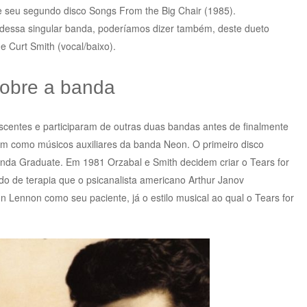
e seu segundo disco Songs From the Big Chair (1985).
a dessa singular banda, poderíamos dizer também, deste dueto
e Curt Smith (vocal/baixo).
obre a banda
centes e participaram de outras duas bandas antes de finalmente
ram como músicos auxiliares da banda Neon. O primeiro disco
anda Graduate. Em 1981 Orzabal e Smith decidem criar o Tears for
o de terapia que o psicanalista americano Arthur Janov
n Lennon como seu paciente, já o estilo musical ao qual o Tears for