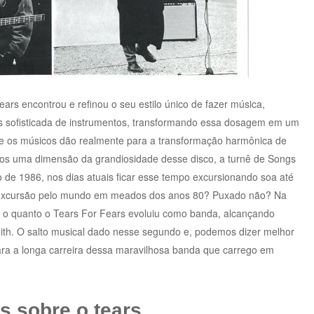
ars encontrou e refinou o seu estilo único de fazer música,
sofisticada de instrumentos, transformando essa dosagem em um
que os músicos dão realmente para a transformação harmônica de
os uma dimensão da grandiosidade desse disco, a turnê de Songs
 de 1986, nos dias atuais ficar esse tempo excursionando soa até
 excursão pelo mundo em meados dos anos 80? Puxado não? Na
 o quanto o Tears For Fears evoluiu como banda, alcançando
ith. O salto musical dado nesse segundo e, podemos dizer melhor
para a longa carreira dessa maravilhosa banda que carrego em
s sobre o tears