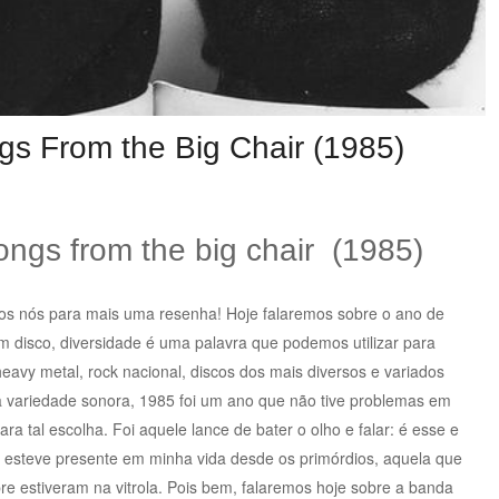
gs From the Big Chair (1985)
songs from the big chair (1985)
amos nós para mais uma resenha! Hoje falaremos sobre o ano de
 disco, diversidade é uma palavra que podemos utilizar para
heavy metal, rock nacional, discos dos mais diversos e variados
 variedade sonora, 1985 foi um ano que não tive problemas em
ara tal escolha. Foi aquele lance de bater o olho e falar: é esse e
esteve presente em minha vida desde os primórdios, aquela que
e estiveram na vitrola. Pois bem, falaremos hoje sobre a banda