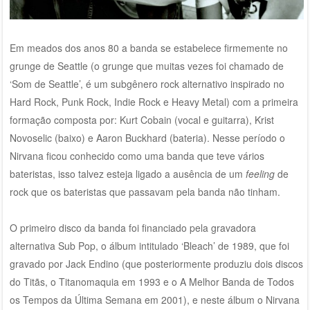
Em meados dos anos 80 a banda se estabelece firmemente no
grunge de Seattle (o grunge que muitas vezes foi chamado de
‘Som de Seattle’, é um subgênero rock alternativo inspirado no
Hard Rock, Punk Rock, Indie Rock e Heavy Metal) com a primeira
formação composta por: Kurt Cobain (vocal e guitarra), Krist
Novoselic (baixo) e Aaron Buckhard (bateria). Nesse período o
Nirvana ficou conhecido como uma banda que teve vários
bateristas, isso talvez esteja ligado a ausência de um
feeling
de
rock que os bateristas que passavam pela banda não tinham.
O
primeiro disco da banda foi financiado pela gravadora
alternativa Sub Pop, o álbum intitulado ‘Bleach’ de 1989, que foi
gravado por Jack Endino (que posteriormente produziu dois discos
do Titãs, o Titanomaquia em 1993 e o A Melhor Banda de Todos
os Tempos da Última Semana em 2001), e neste álbum o Nirvana