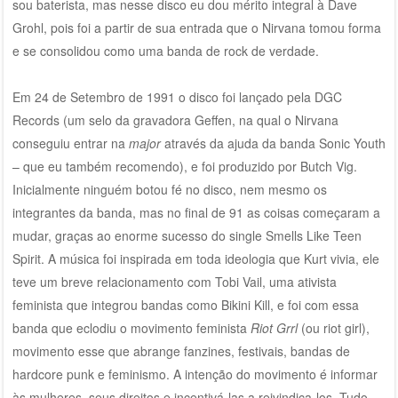
sou baterista, mas nesse disco eu dou mérito integral à Dave
Grohl, pois foi a partir de sua entrada que o Nirvana tomou forma
e se consolidou como uma banda de rock de verdade.
Em
24 de Setembro de 1991 o disco foi lançado pela DGC
Records (um selo da gravadora Geffen, na qual o Nirvana
conseguiu entrar na
major
através da ajuda da banda Sonic Youth
– que eu também recomendo), e foi produzido por Butch Vig.
Inicialmente ninguém botou fé no disco, nem mesmo os
integrantes da banda, mas no final de 91 as coisas começaram a
mudar, graças ao enorme sucesso do single Smells Like Teen
Spirit. A música foi inspirada em toda ideologia que Kurt vivia, ele
teve um breve relacionamento com Tobi Vail, uma ativista
feminista que integrou bandas como Bikini Kill, e foi com essa
banda que eclodiu o movimento feminista
Riot
Grrl
(ou riot girl),
movimento esse que abrange fanzines, festivais, bandas de
hardcore punk e feminismo. A intenção do movimento é informar
às mulheres, seus direitos e incentivá-las a reivindica-los. Tudo