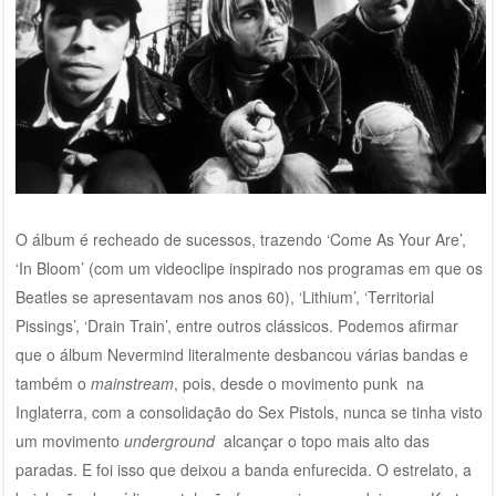
O álbum é recheado de sucessos, trazendo ‘Come As Your Are’,
‘In Bloom’ (com um videoclipe inspirado nos programas em que os
Beatles se apresentavam nos anos 60), ‘Lithium’, ‘Territorial
Pissings’, ‘Drain Train’, entre outros clássicos. Podemos afirmar
que o álbum Nevermind literalmente desbancou várias bandas e
também o
mainstream
, pois, desde o movimento punk na
Inglaterra, com a consolidação do Sex Pistols, nunca se tinha visto
um movimento
underground
alcançar o topo mais alto das
paradas. E foi isso que deixou a banda enfurecida. O estrelato, a