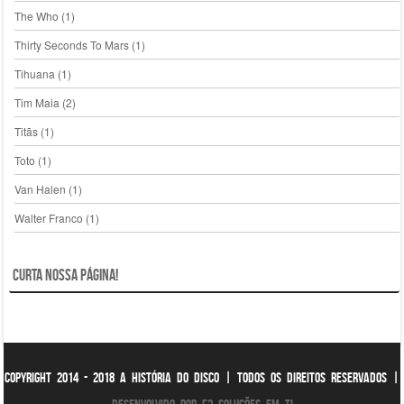
The Who
(1)
Thirty Seconds To Mars
(1)
Tihuana
(1)
Tim Maia
(2)
Titãs
(1)
Toto
(1)
Van Halen
(1)
Walter Franco
(1)
Curta nossa página!
Copyright 2014 - 2018 A História do Disco | Todos os direitos reservados |