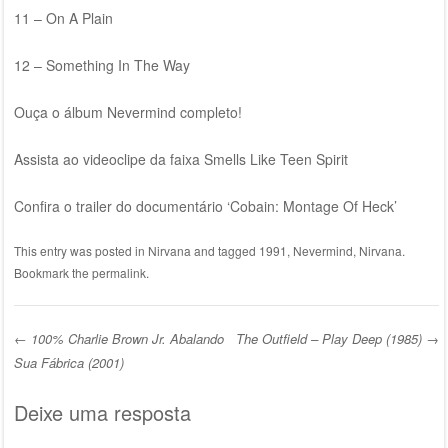
11 – On A Plain
12 – Something In The Way
Ouça o álbum Nevermind completo!
Assista ao videoclipe da faixa Smells Like Teen Spirit
Confira o trailer do documentário ‘Cobain: Montage Of Heck’
This entry was posted in
Nirvana
and tagged
1991
,
Nevermind
,
Nirvana
.
Bookmark the
permalink
.
←
100% Charlie Brown Jr. Abalando
The Outfield – Play Deep (1985)
→
Post navigation
Sua Fábrica (2001)
Deixe uma resposta