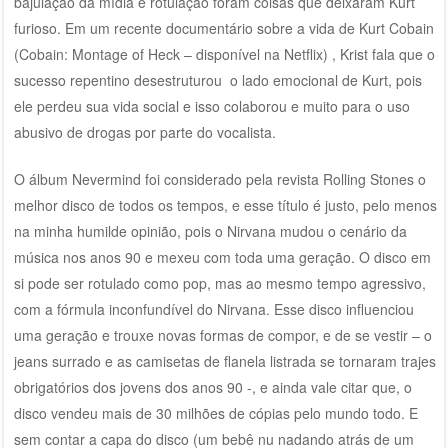
bajulação da mídia e rotulação foram coisas que deixaram Kurt
furioso. Em um recente documentário sobre a vida de Kurt Cobain
(Cobain: Montage of Heck – disponível na Netflix) , Krist fala que o
sucesso repentino desestruturou o lado emocional de Kurt, pois
ele perdeu sua vida social e isso colaborou e muito para o uso
abusivo de drogas por parte do vocalista.
O álbum Nevermind foi considerado pela revista Rolling Stones o
melhor disco de todos os tempos, e esse título é justo, pelo menos
na minha humilde opinião, pois o Nirvana mudou o cenário da
música nos anos 90 e mexeu com toda uma geração. O disco em
si pode ser rotulado como pop, mas ao mesmo tempo agressivo,
com a fórmula inconfundível do Nirvana. Esse disco influenciou
uma geração e trouxe novas formas de compor, e de se vestir – o
jeans surrado e as camisetas de flanela listrada se tornaram trajes
obrigatórios dos jovens dos anos 90 -, e ainda vale citar que, o
disco vendeu mais de 30 milhões de cópias pelo mundo todo. E
sem contar a capa do disco (um bebê nu nadando atrás de um