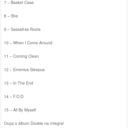
7 – Basket Case
8 – She
9 – Sassafras Roots
10 – When I Come Around
11 – Coming Clean
12 – Emenius Sleepus
13 – In The End
14 – F.O.D
15 – All By Myself
Ouça o álbum Dookie na íntegra!