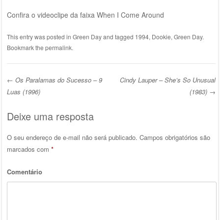
Confira o videoclipe da faixa When I Come Around
This entry was posted in
Green Day
and tagged
1994
,
Dookie
,
Green Day
.
Bookmark the
permalink
.
←
Os Paralamas do Sucesso – 9
Cindy Lauper – She’s So Unusual
Post navigation
Luas (1996)
(1983)
→
Deixe uma resposta
O seu endereço de e-mail não será publicado.
Campos obrigatórios são
marcados com
*
Comentário