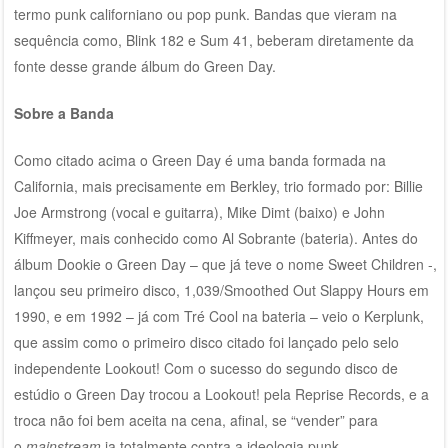
termo
punk californiano ou pop punk. Bandas que vieram na
sequência como, Blink 182 e Sum 41, beberam diretamente da
fonte desse grande álbum do Green Day.
Sobre a Banda
Como citado acima o Green Day é uma banda formada na
California, mais precisamente em Berkley, trio formado por: Billie
Joe Armstrong (vocal e guitarra), Mike Dimt (baixo) e John
Kiffmeyer, mais conhecido como Al Sobrante (bateria). Antes do
álbum Dookie o Green Day – que já teve o nome Sweet Children -,
lançou seu primeiro disco, 1,039/Smoothed Out Slappy Hours em
1990, e em 1992 – já com Tré Cool na bateria – veio o Kerplunk,
que assim como o primeiro disco citado foi lançado pelo selo
independente Lookout! Com o sucesso do segundo disco de
estúdio o Green Day trocou a Lookout! pela Reprise Records, e a
troca não foi bem aceita na cena, afinal, se “vender” para
o
mainstream
ia totalmente contra a ideologia punk.