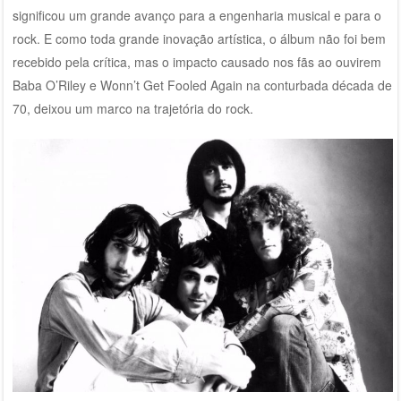
significou um grande avanço para a engenharia musical e para o
rock. E como toda grande inovação artística, o álbum não foi bem
recebido pela crítica, mas o impacto causado nos fãs ao ouvirem
Baba O’Riley e Wonn’t Get Fooled Again na conturbada década de
70, deixou um marco na trajetória do rock.