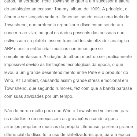
caros, na verdade, Pete Townshend queria um sucessor à altura
do antológico antecessor Tommy, álbum de 1969. A princípio, o
álbum a ser lançado seria o Lifehouse, sendo essa uma ideia de
Townshend, que pretendia organizar o disco como sendo um
concerto ao vivo, no qual os dados pessoais das pessoas que
estivessem na platéia fossem transferidos sintetizador analógico
ARP e assim então criar músicas contínuas que se
complementassem. A criação do álbum mostrou ser praticamente
impossível devido as limitações tecnológicas da época, o que
levou a um grande desentendimento entre Pete e o produtor do
Who, Kit Lambert, causando assim grande stress emocional em
Townshend, que segundo rumores, fez com que a banda parasse
com suas atividades por um tempo.
Não demorou muito para que Who e Townshend voltassem para
os estúdios e recomeçassem as gravações usando alguns
arranjos próprios e músicas do próprio Lifehouse, porém o grande
diferencial do disco foi o uso de sintetizadores que, para a época