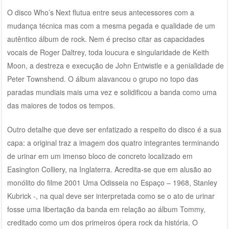
O disco Who’s Next flutua entre seus antecessores com a
mudança técnica mas com a mesma pegada e qualidade de um
autêntico álbum de rock. Nem é preciso citar as capacidades
vocais de Roger Daltrey, toda loucura e singularidade de Keith
Moon, a destreza e execução de John Entwistle e a genialidade de
Peter Townshend. O álbum alavancou o grupo no topo das
paradas mundiais mais uma vez e solidificou a banda como uma
das maiores de todos os tempos.
Outro detalhe que deve ser enfatizado a respeito do disco é a sua
capa: a original traz a imagem dos quatro integrantes terminando
de urinar em um imenso bloco de concreto localizado em
Easington Colliery, na Inglaterra. Acredita-se que em alusão ao
monólito do filme 2001 Uma Odisseia no Espaço – 1968, Stanley
Kubrick -, na qual deve ser interpretada como se o ato de urinar
fosse uma libertação da banda em relação ao álbum Tommy,
creditado como um dos primeiros ópera rock da história. O