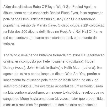
Além das clássicas Baba O’Riley e Won’t Get Fooled Again, o
álbum conta com a conhecida Behind Blues Eyes, faixa regravada
pela banda Limp Bizkit em 2003 e Baby Don’t Do It tornou-se
popular na versão de Marvin Gaye. O disco ocupa a 22ª colocação
na lista dos 200 álbuns definitivos no Rock And Roll Hall Of Fame
e é com certeza um marco na história do rock e do mundo da
música.
The Who é uma banda britânica formada em 1964 e sua formação
original era composta por Pete Townshend (guitarra), Roger
Daltrey (vocal), John Entwistle (baixo) e Keith Moon (bateria). Em
agosto de 1978 a banda lançou o álbum Who Are You, porém o
lançamento foi ofuscado pela morte de Keith Moon no dia 7 de
setembro devido a uma overdose acidental de um remédio usado
na luta contra o alcoolismo, um exame toxicológico revelou que no
sangue de Moon havia uma dose 36 vezes maior que o permitido,
e assim o rock e os fãs perdiam um dos maiores bateristas de