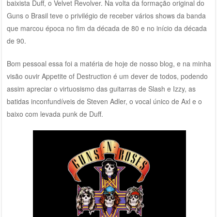
baixista Duff, o Velvet Revolver. Na volta da formação original do
Guns o Brasil teve o privilégio de receber vários shows da banda
que marcou época no fim da década de 80 e no início da década
de 90.
Bom pessoal essa foi a matéria de hoje de nosso blog, e na minha
visão ouvir Appetite of Destruction é um dever de todos, podendo
assim apreciar o virtuosismo das guitarras de Slash e Izzy, as
batidas inconfundíveis de Steven Adler, o vocal único de Axl e o
baixo com levada punk de Duff.