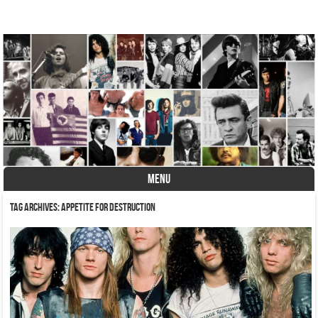
A História do Disco
MENU
Skip to content
Tag Archives:
Appetite For Destruction