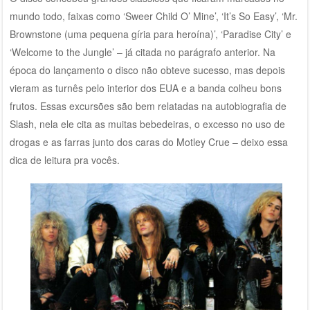
mundo todo, faixas como ‘Sweer Child O’ Mine’, ‘It’s So Easy’, ‘Mr.
Brownstone (uma pequena gíria para heroína)’, ‘Paradise City’ e
‘Welcome to the Jungle’ – já citada no parágrafo anterior. Na
época do lançamento o disco não obteve sucesso, mas depois
vieram as turnês pelo interior dos EUA e a banda colheu bons
frutos. Essas excursões são bem relatadas na autobiografia de
Slash, nela ele cita as muitas bebedeiras, o excesso no uso de
drogas e as farras junto dos caras do Motley Crue – deixo essa
dica de leitura pra vocês.