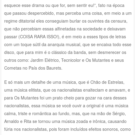
esquece esse drama ou que for, sem sentir eu!”, fato na época
que passou despercebido, mas perceba uma coisa, em meio a um
regime ditatorial eles conseguiam burlar os ouvintes da censura,
que não percebiam essas alfinetadas na sociedade e deixavam
passar (COISA RARA ISSO!), é em meio a esses tipos de letras
com um toque sútil da anarquia musical, que se encaixa todo esse
disco, que para mim é o clássico da banda, sem desmerecer os
outros como: Jardim Elétrico, Tecnicolor e Os Mutantes e seus
Cometas no País dos Baurets.
E só mais um detalhe de uma música, que é Chão de Estrelas,
uma música elitista, que os nacionalistas enalteciam e amavam, e
para Os Mutantes foi um prato cheio para gozar na cara desses
nacionalistas, essa música se você ouvir a original é uma música
calma, triste e romântica ao fundo, mas, que na mão de Sérgio,
Arnaldo e Rita se tornou uma música zoada e irônica, causando
fúria nos nacionalistas, pois foram incluídos efeitos sonoros, como