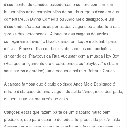
disco, contendo canções psicodélicas e sempre com um tom
humorístico ácido característico da banda surge o disco em que
comentarei. A Divina Comédia ou Ando Meio desligado, é um
disco onde são abertas as portas das viagens ou a abertura das
“portas das percepções”. A loucura das viagens de ácidos
começaram a invadir o Brasil, dando um toque mais hábil para
música. É nesse disco onde eles abusam nas composições,
criticando os “Playboys da Rua Augusta” com a música Hey Boy
(Rua que antigamente era o palco ondes os “playboys” exibiam
seus carros e garotas), uma pequena sátira a Roberto Carlos.
A canção famosa que é titulo do disco Ando Meio Desligado é
retrato disfarçado de uma viagem de ácido “Ando, meio desligado,
eu nem sinto, os meus pés no chão…”
Canções essas que fazem parte de um trabalho muito bem
produzido, que para espanto de todos, foi produzido por Arnaldo
Saccomani, o sujeito chato pra caralho que faz participações nos