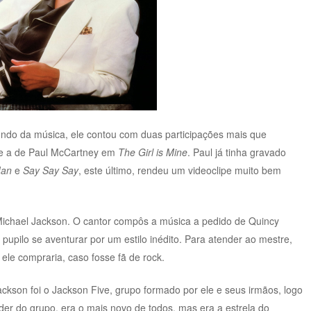
undo da música, ele contou com duas participações mais que
 e a de Paul McCartney em
The Girl is Mine
. Paul já tinha gravado
Man
e
Say Say Say
, este último, rendeu um videoclipe muito bem
r Michael Jackson. O cantor compôs a música a pedido de Quincy
 pupilo se aventurar por um estilo inédito. Para atender ao mestre,
le compraria, caso fosse fã de rock.
ackson foi o Jackson Five, grupo formado por ele e seus irmãos, logo
íder do grupo, era o mais novo de todos, mas era a estrela do