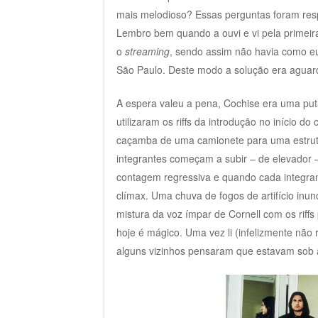
mais melodioso? Essas perguntas foram resp
Lembro bem quando a ouvi e vi pela primeira
o
streaming
, sendo assim não havia como e
São Paulo. Deste modo a solução era aguard
A espera valeu a pena, Cochise era uma put
utilizaram os riffs da introdução no início d
caçamba de uma camionete para uma estrutu
integrantes começam a subir – de elevador – 
contagem regressiva e quando cada integran
clímax. Uma chuva de fogos de artifício in
mistura da voz ímpar de Cornell com os riffs 
hoje é mágico. Uma vez li (infelizmente não 
alguns vizinhos pensaram que estavam sob a