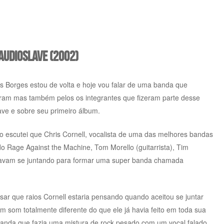
Audioslave (2002)
nis Borges estou de volta e hoje vou falar de uma banda que
zeram mas também pelos os integrantes que fizeram parte desse
ave e sobre seu primeiro álbum.
escutei que Chris Cornell, vocalista de uma das melhores bandas
do Rage Against the Machine, Tom Morello (guitarrista), Tim
stavam se juntando para formar uma super banda chamada
ar que raios Cornell estaria pensando quando aceitou se juntar
 som totalmente diferente do que ele já havia feito em toda sua
banda que fazia uma mistura de rock pesado com um vocal falado,