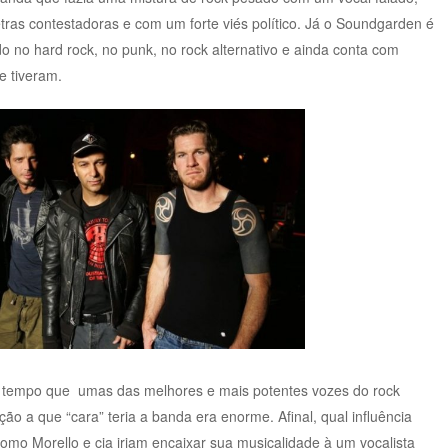
etras contestadoras e com um forte viés político. Já o Soundgarden é
o hard rock, no punk, no rock alternativo e ainda conta com
e tiveram.
gum tempo que umas das melhores e mais potentes vozes do rock
ão a que “cara” teria a banda era enorme. Afinal, qual influência
mo Morello e cia iriam encaixar sua musicalidade à um vocalista