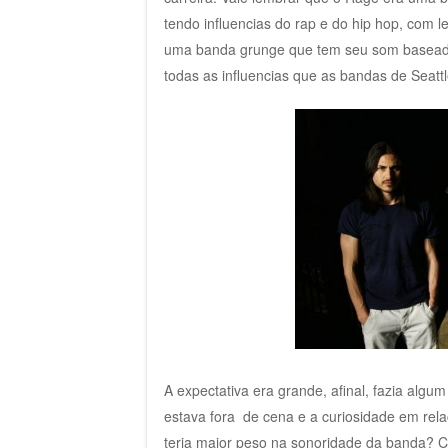
tendo influencias do rap e do hip hop, com l
uma banda grunge que tem seu som baseado n
todas as influencias que as bandas de Seattl
A expectativa era grande, afinal, fazia al
estava fora de cena e a curiosidade em relaç
teria maior peso na sonoridade da banda? Co