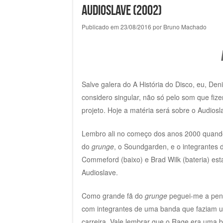
Audioslave (2002)
Publicado em
23/08/2016
por
Bruno Machado
Salve galera do A História do Disco, eu, De
considero singular, não só pelo som que fi
projeto. Hoje a matéria será sobre o Audiosl
Lembro ali no começo dos anos 2000 quando 
do
grunge
, o Soundgarden, e o integrantes 
Commeford (baixo) e Brad Wilk (bateria) e
Audioslave.
Como grande fã do
grunge
peguei-me a pens
com integrantes de uma banda que faziam um
carreira. Vale lembrar que o Rage era uma 