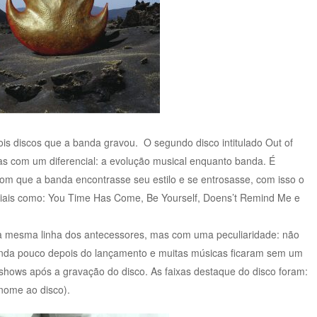
ois discos que a banda gravou. O segundo disco intitulado Out of
as com um diferencial: a evolução musical enquanto banda. É
com que a banda encontrasse seu estilo e se entrosasse, com isso o
ciais como: You Time Has Come, Be Yourself, Doens’t Remind Me e
e a mesma linha dos antecessores, mas com uma peculiaridade: não
 banda pouco depois do lançamento e muitas músicas ficaram sem um
u shows após a gravação do disco. As faixas destaque do disco foram:
 nome ao disco).