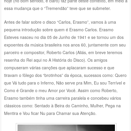
hoje (no bom sentido, é claro) faz parte deste contexto, em meio a
essa mudança que o “Tremendão” teve que se submeter.
Antes de falar sobre o disco “Carlos, Erasmo”, vamos à uma
pequena introdução sobre quem é Erasmo Carlos. Erasmo
Esteves nasceu no dia 05 de Junho de 1941 e se tornou um dos
expoentes da música brasileira nos anos 60, juntamente com seu
parceiro e compositor, Roberto Carlos (Aliás, em breve teremos
resenha do Rei aqui no A História do Disco). Os amigos
compuseram várias canções que aplacaram sucesso e que
tiravam o fôlego dos “brotinhos” da época, sucessos como: Quero
que Vá tudo para o Inferno, Não serve pra Mim, Eu sou Terrível e
Como é Grande o meu Amor por Você. Assim como Roberto,
Erasmo também tinha uma carreira paralela e concebeu vários
clássicos como: Sentado à Beira do Caminho, Mulher, Pega na
Mentira e Vou ficar Nu para Chamar sua Atenção.