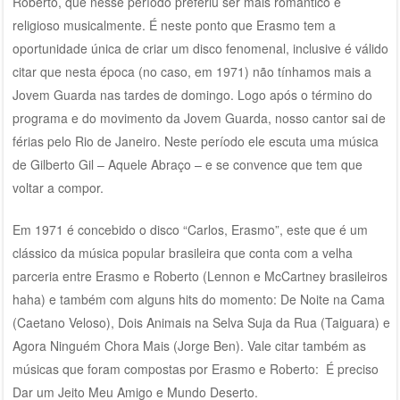
Roberto, que nesse período preferiu ser mais romântico e
religioso musicalmente. É neste ponto que Erasmo tem a
oportunidade única de criar um disco fenomenal, inclusive é válido
citar que nesta época (no caso, em 1971) não tínhamos mais a
Jovem Guarda nas tardes de domingo. Logo após o término do
programa e do movimento da Jovem Guarda, nosso cantor sai de
férias pelo Rio de Janeiro. Neste período ele escuta uma música
de Gilberto Gil – Aquele Abraço – e se convence que tem que
voltar a compor.
Em 1971 é concebido o disco “Carlos, Erasmo”, este que é um
clássico da música popular brasileira que conta com a velha
parceria entre Erasmo e Roberto (Lennon e McCartney brasileiros
haha) e também com alguns hits do momento: De Noite na Cama
(Caetano Veloso), Dois Animais na Selva Suja da Rua (Taiguara) e
Agora Ninguém Chora Mais (Jorge Ben). Vale citar também as
músicas que foram compostas por Erasmo e Roberto: É preciso
Dar um Jeito Meu Amigo e Mundo Deserto.