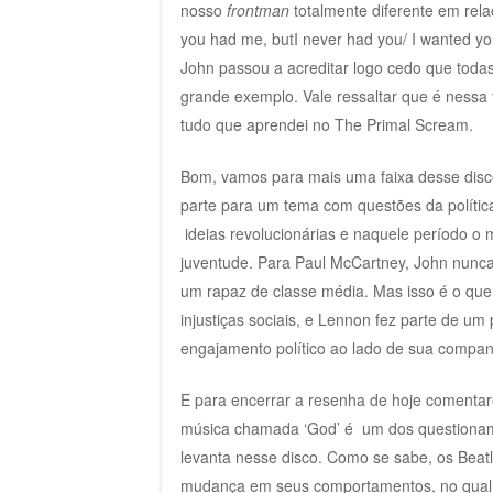
nosso
frontman
totalmente diferente em rel
you had me, butI never had you/ I wanted you
John passou a acreditar logo cedo que tod
grande exemplo. Vale ressaltar que é nessa
tudo que aprendei no The Primal Scream.
Bom, vamos para mais uma faixa desse disco
parte para um tema com questões da políti
ideias revolucionárias e naquele período 
juventude. Para Paul McCartney, John nunca
um rapaz de classe média. Mas isso é o que
injustiças sociais, e Lennon fez parte de u
engajamento político ao lado de sua compa
E para encerrar a resenha de hoje comentar
música chamada ‘God’ é um dos questioname
levanta nesse disco. Como se sabe, os Bea
mudança em seus comportamentos, no qual a 