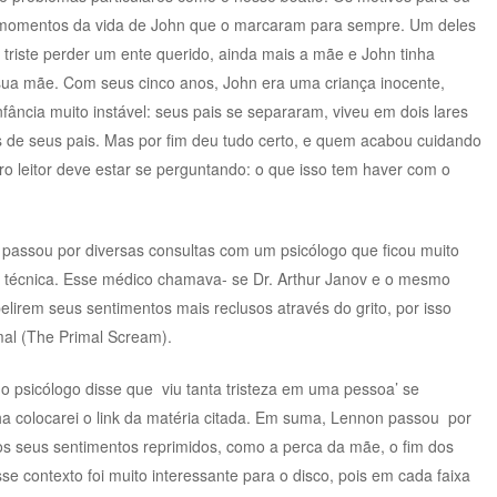
s momentos da vida de John que o marcaram para sempre. Um deles
 triste perder um ente querido, ainda mais a mãe e John tinha
sua mãe. Com seus cinco anos, John era uma criança inocente,
fância muito instável: seus pais se separaram, viveu em dois lares
s de seus pais. Mas por fim deu tudo certo, e quem acabou cuidando
ro leitor deve estar se perguntando: o que isso tem haver com o
passou por diversas consultas com um psicólogo que ficou muito
a técnica. Esse médico chamava- se Dr. Arthur Janov e o mesmo
lirem seus sentimentos mais reclusos através do grito, por isso
mal (The Primal Scream).
 o psicólogo disse que viu tanta tristeza em uma pessoa’ se
ha colocarei o link da matéria citada. Em suma, Lennon passou por
odos seus sentimentos reprimidos, como a perca da mãe, o fim dos
e contexto foi muito interessante para o disco, pois em cada faixa