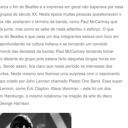
rca o fim do Beatles e a imprensa em geral não esperava por essa
es grupos do século XX. Nesta época muitas pessoas questionavam o
tos não aceitaram o término da banda, como Paul McCartney que
nda junta, mas como se sabe de nada adiantou o esforço. O que
no do Beatles é que cada um dos integrantes estava com foco em
aprofundando na cultura indiana e se tornando um convicto
 a mercê das decisões da banda; Paul McCartney tentando tomar
o distante do grupo pois estava farto daquelas longas horas em
. Sendo assim, fica claro que neste período os interesses dos
rentes. Neste mesmo ano tivemos uma surpresa com o nascimento
po criado por John Lennon chamado Plastic Ono Band. Essa super
Lennon, como Eric Clapton, Klaus Voorman – este foi um dos
m Hamburgo, o mesmo colaborou na criação da arte do disco
George Harrison.