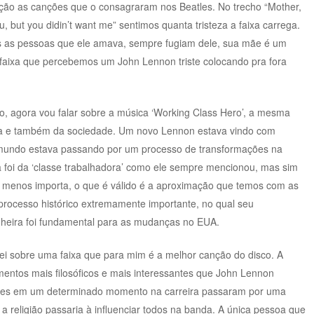
ação as canções que o consagraram nos Beatles. No trecho “Mother,
, but you didin’t want me” sentimos quanta tristeza a faixa carrega.
as as pessoas que ele amava, sempre fugiam dele, sua mãe é um
 faixa que percebemos um John Lennon triste colocando pra fora
, agora vou falar sobre a música ‘Working Class Hero’, a mesma
ca e também da sociedade. Um novo Lennon estava vindo com
o mundo estava passando por um processo de transformações na
 foi da ‘classe trabalhadora’ como ele sempre mencionou, mas sim
 menos importa, o que é válido é a aproximação que temos com as
m processo histórico extremamente importante, no qual seu
nheira foi fundamental para as mudanças no EUA.
ei sobre uma faixa que para mim é a melhor canção do disco. A
ntos mais filosóficos e mais interessantes que John Lennon
tles em um determinado momento na carreira passaram por uma
religião passaria à influenciar todos na banda. A única pessoa que