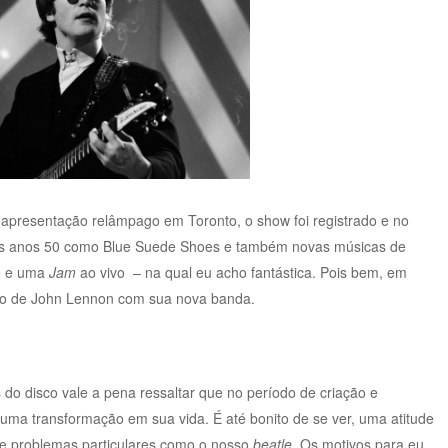
 apresentação relâmpago em Toronto, o show foi registrado e no
os anos 50 como Blue Suede Shoes e também novas músicas de
e e uma
Jam
ao vivo – na qual eu acho fantástica. Pois bem, em
co de John Lennon com sua nova banda.
o disco vale a pena ressaltar que no período de criação e
ma transformação em sua vida. É até bonito de se ver, uma atitude
de problemas particulares como o nosso
beatle
. Os motivos para eu