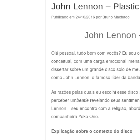
John Lennon – Plasti
Publicado em
24/10/2016
por
Bruno Machado
John Lennon 
Olá pessoal, tudo bem com vocês? Eu sou o F
conceitual, com uma carga emocional imensa 
dissertar sobre um grande disco solo de m
como John Lennon, o famoso líder da banda
As razões pelas quais eu escolhi esse disco s
perceber um
beatle
revelando seus sentiment
Lennon – seu encontro com a religião, abor
companheira Yoko Ono.
Explicação sobre o contexto do disco