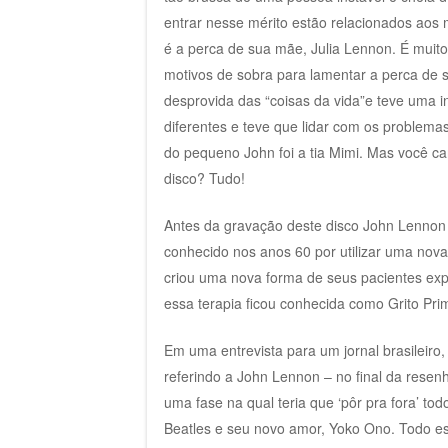
entrar nesse mérito estão relacionados ao
é a perca de sua mãe, Julia Lennon. É muito
motivos de sobra para lamentar a perca de 
desprovida das “coisas da vida”e teve uma in
diferentes e teve que lidar com os problema
do pequeno John foi a tia Mimi. Mas você ca
disco? Tudo!
Antes da gravação deste disco John Lennon 
conhecido nos anos 60 por utilizar uma nov
criou uma nova forma de seus pacientes expe
essa terapia ficou conhecida como Grito Pri
Em uma entrevista para um jornal brasileiro,
referindo a John Lennon – no final da resen
uma fase na qual teria que ‘pôr pra fora’ t
Beatles e seu novo amor, Yoko Ono. Todo ess