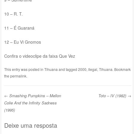
10 – R. T.
11 – É Guaraná
12 – Eu Vi Gnomos
Confira o videoclipe da faixa Que Vez
This entry was posted in
Tihuana
and tagged
2000
,
Ilegal
,
Tihuana
. Bookmark
the
permalink
.
←
Smashing Pumpkins – Mellon
Toto – IV (1982)
→
Post navigation
Colie And the Infinity Sadness
(1995)
Deixe uma resposta