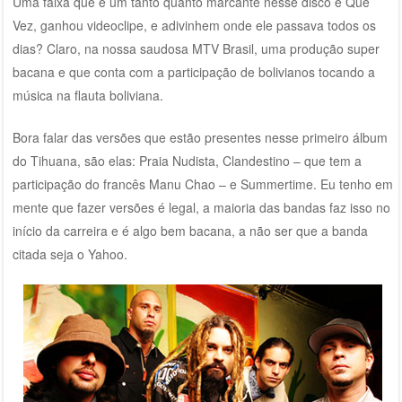
Uma faixa que é um tanto quanto marcante nesse disco é Que
Vez, ganhou videoclipe, e adivinhem onde ele passava todos os
dias? Claro, na nossa saudosa MTV Brasil, uma produção super
bacana e que conta com a participação de bolivianos tocando a
música na flauta boliviana.
Bora falar das versões que estão presentes nesse primeiro álbum
do Tihuana, são elas: Praia Nudista, Clandestino – que tem a
participação do francês Manu Chao – e Summertime. Eu tenho em
mente que fazer versões é legal, a maioria das bandas faz isso no
início da carreira e é algo bem bacana, a não ser que a banda
citada seja o Yahoo.