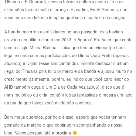
Tihuana e É Guaraná, nessas faixas a guitarra canta alto e as
distorções fazem muita diferença. E por fim, Eu Vi Gnomos, que
você meu caro leitor já imagina qual seja o contexto da canção.
A banda encerrou as atividades no ano passado, eles haviam
gravado um último álbum em 2013, o Agora é Pra Valer, que conta
com o single Minha Rainha – faixa que tem um videoclipe bem
legal e conta com as participações de Dinho Ouro Preto (apenas
atuando) e Digão (esse sim cantando). Escolhi destacar o álbum
Ilegal do Tihuana pois foi o primeiro e da banda e ajudou muito no
crescimento da mesma, porém, eu indico que você caro leitor do
AHD também ouça o Um Dia de Cada Vez (2006), disco que é
mais melódico eu diria, contém letras fantásticas e mostra um lado
da banda que talvez você ainda não conheça.
Bom meus queridos, por hoje é isso, espero que vocês tenham
gostado da matéria e que continuem acompanhando o nosso
blog. Valew pessoal, até a próxima