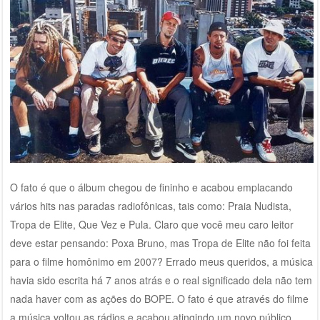
O fato é que o álbum chegou de fininho e acabou emplacando
vários hits nas paradas radiofônicas, tais como: Praia Nudista,
Tropa de Elite, Que Vez e Pula. Claro que você meu caro leitor
deve estar pensando: Poxa Bruno, mas Tropa de Elite não foi feita
para o filme homônimo em 2007? Errado meus queridos, a música
havia sido escrita há 7 anos atrás e o real significado dela não tem
nada haver com as ações do BOPE. O fato é que através do filme
a música voltou as rádios e acabou atingindo um novo público.