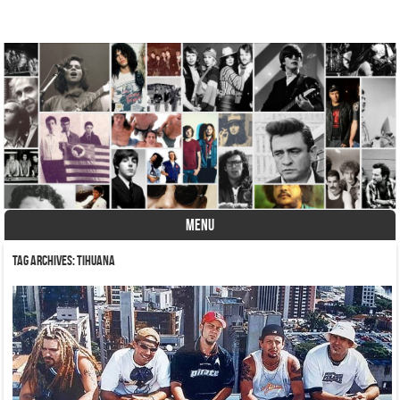
A História do Disco
MENU
Skip to content
Tag Archives:
Tihuana