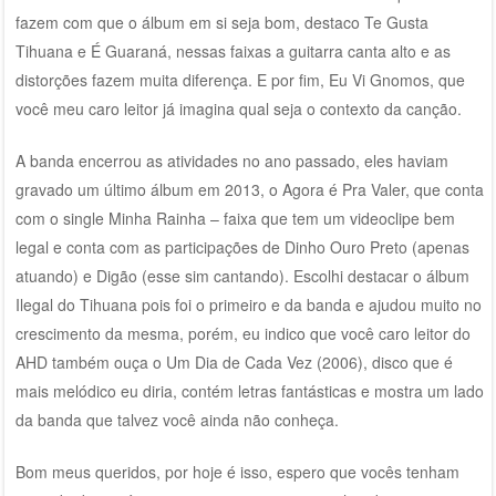
fazem com que o álbum em si seja bom, destaco Te Gusta
Tihuana e É Guaraná, nessas faixas a guitarra canta alto e as
distorções fazem muita diferença. E por fim, Eu Vi Gnomos, que
você meu caro leitor já imagina qual seja o contexto da canção.
A banda encerrou as atividades no ano passado, eles haviam
gravado um último álbum em 2013, o Agora é Pra Valer, que conta
com o single Minha Rainha – faixa que tem um videoclipe bem
legal e conta com as participações de Dinho Ouro Preto (apenas
atuando) e Digão (esse sim cantando). Escolhi destacar o álbum
Ilegal do Tihuana pois foi o primeiro e da banda e ajudou muito no
crescimento da mesma, porém, eu indico que você caro leitor do
AHD também ouça o Um Dia de Cada Vez (2006), disco que é
mais melódico eu diria, contém letras fantásticas e mostra um lado
da banda que talvez você ainda não conheça.
Bom meus queridos, por hoje é isso, espero que vocês tenham