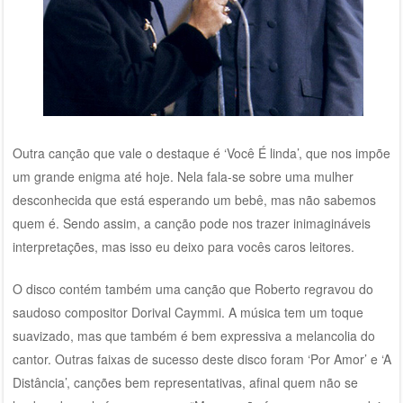
Outra canção que vale o destaque é ‘Você É linda’, que nos impõe
um grande enigma até hoje. Nela fala-se sobre uma mulher
desconhecida que está esperando um bebê, mas não sabemos
quem é. Sendo assim, a canção pode nos trazer inimagináveis
interpretações, mas isso eu deixo para vocês caros leitores.
O disco contém também uma canção que Roberto regravou do
saudoso compositor Dorival Caymmi. A música tem um toque
suavizado, mas que também é bem expressiva a melancolia do
cantor. Outras faixas de sucesso deste disco foram ‘Por Amor’ e ‘A
Distância’, canções bem representativas, afinal quem não se