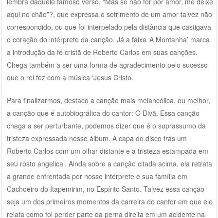
lembra daquele famoso verso, “Mas se não for por amor, me deixe
aqui no chão”?, que expressa o sofrimento de um amor talvez não
correspondido, ou que foi interpelado pela distância que castigava
o coração do intérprete da canção. Já a faixa ‘A Montanha’ marca
a introdução da fé cristã de Roberto Carlos em suas canções.
Chega também a ser uma forma de agradecimento pelo sucesso
que o rei fez com a música ‘Jesus Cristo.
Para finalizarmos, destaco a canção mais melancólica, ou melhor,
a canção que é autobiográfica do cantor: O Divã. Essa canção
chega a ser perturbante, podemos dizer que é o suprassumo da
tristeza expressada nesse álbum. A capa do disco trás um
Roberto Carlos com um olhar distante e a tristeza estampada em
seu rosto angelical. Ainda sobre a canção citada acima, ela retrata
a grande enfrentada por nosso intérprete e sua família em
Cachoeiro do Itapemirim, no Espírito Santo. Talvez essa canção
seja um dos primeiros momentos da carreira do cantor em que ele
relata como foi perder parte da perna direita em um acidente na