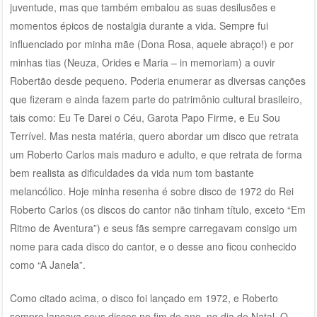
juventude, mas que também embalou as suas desilusões e
momentos épicos de nostalgia durante a vida. Sempre fui
influenciado por minha mãe (Dona Rosa, aquele abraço!) e por
minhas tias (Neuza, Orides e Maria – in memoriam) a ouvir
Robertão desde pequeno. Poderia enumerar as diversas canções
que fizeram e ainda fazem parte do patrimônio cultural brasileiro,
tais como: Eu Te Darei o Céu, Garota Papo Firme, e Eu Sou
Terrível. Mas nesta matéria, quero abordar um disco que retrata
um Roberto Carlos mais maduro e adulto, e que retrata de forma
bem realista as dificuldades da vida num tom bastante
melancólico. Hoje minha resenha é sobre disco de 1972 do Rei
Roberto Carlos (os discos do cantor não tinham título, exceto “Em
Ritmo de Aventura”) e seus fãs sempre carregavam consigo um
nome para cada disco do cantor, e o desse ano ficou conhecido
como “A Janela”.
Como citado acima, o disco foi lançado em 1972, e Roberto
sempre lançava seus discos no fim do ano, no dia do Natal. O