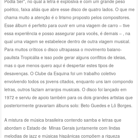
Podia Ser”, no qual a letra é explosiva e com um grande peso
poético, faixa aliás que abre esse disco de quatro lados. O que me
chama muito a atenção é o lirismo proposto pelos compositores.
Esse álbum é perfeito para ouvir em uma viagem de carro – tive
essa experiência e posso assegurar para vocês, é demais – , na
qual uma viagem se estabelece dentro de outra viagem musical.
Para muitos críticos o disco ultrapassa o movimento baiano-
paulista Tropicália e isso pode gerar alguns conflitos de ideias,
mas o que menos quero aqui é despertar estes tipos de
desavenças. O Clube da Esquina foi um trabalho coletivo
envolvendo todos os jovens citados, enquanto uns iam compondo
letras, outros faziam arranjos musicais. O disco foi lançado em
1972 e serviu de apoio também para os dois grandes artistas que
posteriormente gravariam álbuns solo: Beto Guedes e Lô Borges.
A mistura de música brasileira contendo samba e letras que
abordam o Estado de Minas Gerais juntamente com lindas
melodias de jazz e músicas hispânicas compõem a riqueza