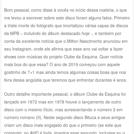
Bom pessoal, como disse à vocês no início dessa matéria, o que
me levou a escrever sobre este disco foram alguns fatos. Primeiro
a triste morte do fotógrafo que imortalizou várias capas de discos
da MPB – incluindo do álbum destacado hoje -, e também por
conta da excelente notícia que o Milton Nascimento anunciou em
seu Instagram, onde ele afirma que esse ano vai voltar a fazer
shows com músicas do projeto Clube da Esquina. Quer notícia
mais boa do que essa? O ano de 2019 começou com aquele
gostinho de 7×1 mas ainda temos algumas coisas boas que nos
livra dessa angústia que teremos que enfrentar durantes 4 anos.
Outro detalhe importante pessoal, o álbum Clube da Esquina foi
lançado em 1972 mas em 1978 houve o lançamento de outro
disco com o mesmo título, mas acrescentando o número 2 em
número romano (II). Neste segundo disco Bituca e seus amigos
criam um disco mais engajado do que o primeiro (se este que
comentei no AHD é foda, imagina esse segundo, inclusive eu o