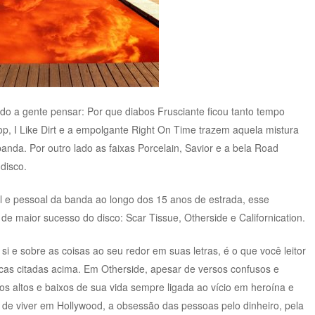
do a gente pensar: Por que diabos Frusciante ficou tanto tempo
, I Like Dirt e a empolgante Right On Time trazem aquela mistura
banda. Por outro lado as faixas Porcelain, Savior e a bela Road
disco.
 e pessoal da banda ao longo dos 15 anos de estrada, esse
de maior sucesso do disco: Scar Tissue, Otherside e Californication.
si e sobre as coisas ao seu redor em suas letras, é o que você leitor
icas citadas acima. Em Otherside, apesar de versos confusos e
s altos e baixos de sua vida sempre ligada ao vício em heroína e
ro de viver em Hollywood, a obsessão das pessoas pelo dinheiro, pela