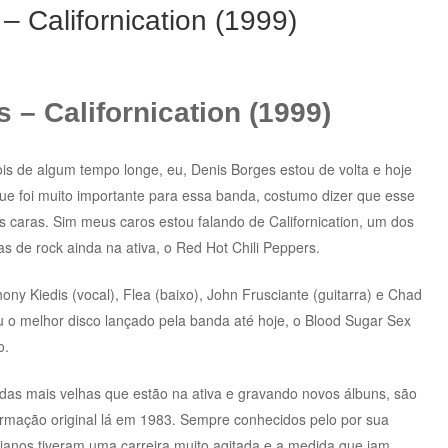
– Californication (1999)
 – Californication (1999)
ois de algum tempo longe, eu, Denis Borges estou de volta e hoje
ue foi muito importante para essa banda, costumo dizer que esse
os caras. Sim meus caros estou falando de Californication, um dos
 de rock ainda na ativa, o Red Hot Chili Peppers.
ony Kiedis (vocal), Flea (baixo), John Frusciante (guitarra) e Chad
u o melhor disco lançado pela banda até hoje, o Blood Sugar Sex
o.
as mais velhas que estão na ativa e gravando novos álbuns, são
ormação original lá em 1983. Sempre conhecidos pelo por sua
rnianos tiveram uma carreira muito agitada e a medida que iam