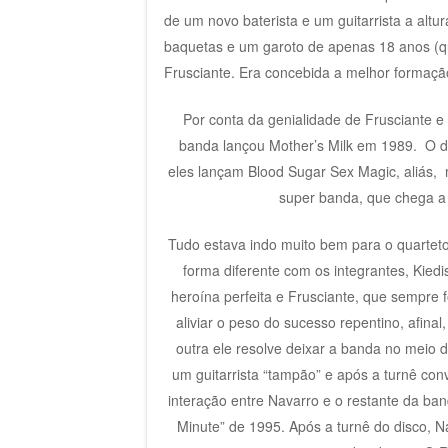
de um novo baterista e um guitarrista a alt
baquetas e um garoto de apenas 18 anos (qu
Frusciante. Era concebida a melhor formaçã
Por conta da genialidade de Frusciante e 
banda lançou Mother’s Milk em 1989. O d
eles lançam Blood Sugar Sex Magic, aliás, m
super banda, que chega a
Tudo estava indo muito bem para o quarteto
forma diferente com os integrantes, Kiedi
heroína perfeita e Frusciante, que sempre 
aliviar o peso do sucesso repentino, afina
outra ele resolve deixar a banda no meio 
um guitarrista “tampão” e após a turnê con
interação entre Navarro e o restante da ba
Minute” de 1995. Após a turnê do disco, N