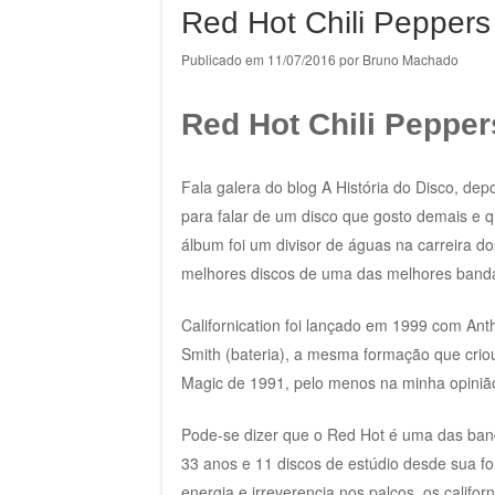
Red Hot Chili Peppers 
Publicado em
11/07/2016
por
Bruno Machado
Red Hot Chili Peppers
Fala galera do blog A História do Disco, dep
para falar de um disco que gosto demais e q
álbum foi um divisor de águas na carreira d
melhores discos de uma das melhores bandas
Californication foi lançado em 1999 com Anth
Smith (bateria), a mesma formação que crio
Magic de 1991, pelo menos na minha opiniã
Pode-se dizer que o Red Hot é uma das band
33 anos e 11 discos de estúdio desde sua f
energia e irreverencia nos palcos, os califo