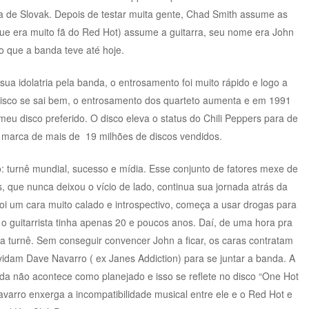
ura de Slovak. Depois de testar muita gente, Chad Smith assume as
e era muito fã do Red Hot) assume a guitarra, seu nome era John
o que a banda teve até hoje.
sua idolatria pela banda, o entrosamento foi muito rápido e logo a
isco se sai bem, o entrosamento dos quarteto aumenta e em 1991
eu disco preferido. O disco eleva o status do Chili Peppers para de
 marca de mais de 19 milhões de discos vendidos.
: turnê mundial, sucesso e mídia. Esse conjunto de fatores mexe de
s, que nunca deixou o vício de lado, continua sua jornada atrás da
foi um cara muito calado e introspectivo, começa a usar drogas para
l, o guitarrista tinha apenas 20 e poucos anos. Daí, de uma hora pra
da turnê. Sem conseguir convencer John a ficar, os caras contratam
vidam Dave Navarro ( ex Janes Addiction) para se juntar a banda. A
nda não acontece como planejado e isso se reflete no disco “One Hot
avarro enxerga a incompatibilidade musical entre ele e o Red Hot e