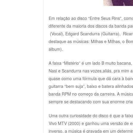
Em relação ao disco “Entre Seus Rins”, co
diferente da maioria dos discos da banda pau
(Vocal), Edgard Scandurra (Guitarra), Rica
destaque as músicas: Milhas e Milhas, o Bo
álbum).
A faixa “Mistério” é um lado B muito bacana
Nasi e Scandurra nas vozes,aliás, pra mim a
quase como uma fórmula que dá cara à banda
guitarra “bem suja”, baixo e batera alinhad
banda RPM no começo da carreira. A músi
sempre se destacando com sua enorme criat
Uma outra curiosidade do disco é que a faix
Vivo MTV (2000) e ganhou uma versão de es
inverso, a música é gravada em um determi