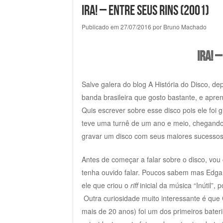
Ira! – Entre Seus Rins (2001)
Publicado em
27/07/2016
por
Bruno Machado
Ira! 
Salve galera do blog A História do Disco, 
banda brasileira que gosto bastante, e apren
Quis escrever sobre esse disco pois ele fo
teve uma turnê de um ano e meio, chegando 
gravar um disco com seus maiores sucessos
Antes de começar a falar sobre o disco, vou 
tenha ouvido falar. Poucos sabem mas Edgard 
ele que criou o
riff
inicial da música “Inútil”,
Outra curiosidade muito interessante é que C
mais de 20 anos) foi um dos primeiros bater