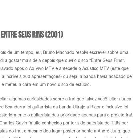
– Entre Seus Rins (2001)
depois de um tempo, eu, Bruno Machado resolvi escrever sobre uma
di a gostar mais dela depois que ouvi o disco “Entre Seus Rins”.
i gravado após o Ao Vivo MTV e antecede o Acústico MTV (este que
a incríveis 200 apresentações) ou seja, a banda havia acabado de
 e meteu a cara em um novo disco de estúdio.
citar algumas curiosidades sobre o Ira! que talvez você leitor nunca
Scandurra foi guitarrista da banda Ultraje a Rigor e inclusive foi
 posteriormente o guitarrista deu prioridade apenas para o projeto Ira!.
harles Gavin (muito conhecido por ter sido baterista do Titãs por
istas do Ira!, o mesmo deu lugar posteriormente à André Jung, que