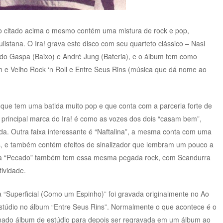
mo citado acima o mesmo contém uma mistura de rock e pop,
listana. O Ira! grava este disco com seu quarteto clássico – Nasi
rdo Gaspa (Baixo) e André Jung (Bateria), e o álbum tem como
m e Velho Rock ‘n Roll e Entre Seus Rins (música que dá nome ao
, que tem uma batida muito pop e que conta com a parceria forte de
 principal marca do Ira! é como as vozes dos dois “casam bem”,
. Outra faixa interessante é “Naftalina”, a mesma conta com uma
os, e também contém efeitos de sinalizador que lembram um pouco a
ca “Pecado” também tem essa mesma pegada rock, com Scandurra
ividade.
a “Superficial (Como um Espinho)” foi gravada originalmente no Ao
túdio no álbum “Entre Seus Rins”. Normalmente o que acontece é o
nado álbum de estúdio para depois ser regravada em um álbum ao