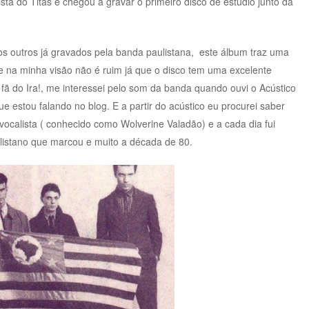
sta do Titãs e chegou a gravar o primeiro disco de estúdio junto da
os outros já gravados pela banda paulistana, este álbum traz uma
e na minha visão não é ruim já que o disco tem uma excelente
 fã do Ira!, me interessei pelo som da banda quando ouvi o Acústico
ue estou falando no blog. E a partir do acústico eu procurei saber
o vocalista ( conhecido como Wolverine Valadão) e a cada dia fui
ulistano que marcou e muito a década de 80.