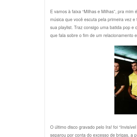
E vamos à faixa “Milhas e Milhas”, pra mim 
música que você escuta pela primeira vez e
sua playlist. Traz consigo uma batida pop e
que fala sobre o fim de um relacionamento e
O último disco gravado pelo Ira! foi “Invis
separou por conta do excesso de brigas, a pr