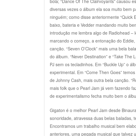
bola; “Dance Of The Clairvoyants” causou e
diversas vezes o álbum ela soa muito bem p
ninguém; como disse anteriormente “Quick Es
baixo, bateria e Vedder mandando muito bem,
introdução me lembra algo de Radiohead – l
marcando o começo, a entonação do Eddie, 
canção. “Seven O’Clock” mais uma bela bala
do álbum. “Never Destination” e “Take The
PJ sem os tecladinhos. Em “Buckle Up” o álb
experimental. Em “Come Then Goes” temos a
de Johnny Cash, mais outra bela canção. “
mais folk que o Pearl Jam já vem fazendo fa
de experimentalismo fecha muito bem o álb
Gigaton é o melhor Pearl Jam desde Binaura
sonoridade, atravessa duas belas baladas, 
Encontramos um trabalho musical bem elabo
anteriores, uma pegada musical que talvez 