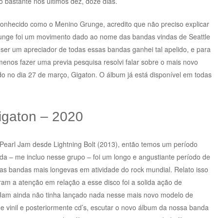
 bastante nos últimos dez, doze dias.
conhecido como o Menino Grunge, acredito que não preciso explicar
grunge foi um movimento dado ao nome das bandas vindas de Seattle
r ser um apreciador de todas essas bandas ganhei tal apelido, e para
menos fazer uma previa pesquisa resolvi falar sobre o mais novo
do no dia 27 de março, Gigaton. O álbum já está disponível em todas
igaton – 2020
o Pearl Jam desde Lightning Bolt (2013), então temos um período
nda – me incluo nesse grupo – foi um longo e angustiante período de
as bandas mais longevas em atividade do rock mundial. Relato isso
m a atenção em relação a esse disco foi a solida ação de
 Jam ainda não tinha lançado nada nesse mais novo modelo de
 vinil e posteriormente cd’s, escutar o novo álbum da nossa banda