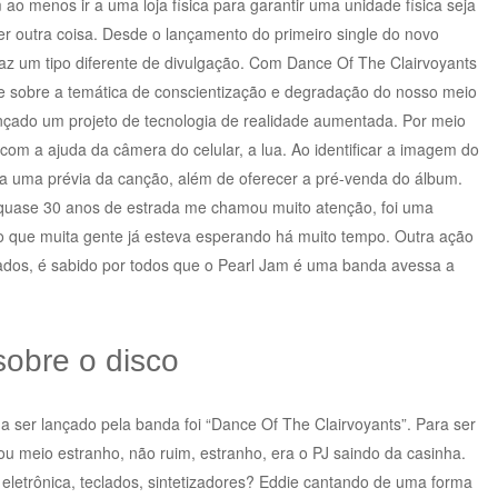
ao menos ir a uma loja física para garantir uma unidade física seja
ver outra coisa. Desde o lançamento do primeiro single do novo
az um tipo diferente de divulgação. Com Dance Of The Clairvoyants
re sobre a temática de conscientização e degradação do nosso meio
çado um projeto de tecnologia de realidade aumentada. Por meio
 com a ajuda da câmera do celular, a lua. Ao identificar a imagem do
para uma prévia da canção, além de oferecer a pré-venda do álbum.
 quase 30 anos de estrada me chamou muito atenção, foi uma
lgo que muita gente já esteva esperando há muito tempo. Outra ação
çados, é sabido por todos que o Pearl Jam é uma banda avessa a
sobre o disco
 a ser lançado pela banda foi “Dance Of The Clairvoyants”. Para ser
ou meio estranho, não ruim, estranho, era o PJ saindo da casinha.
eletrônica, teclados, sintetizadores? Eddie cantando de uma forma