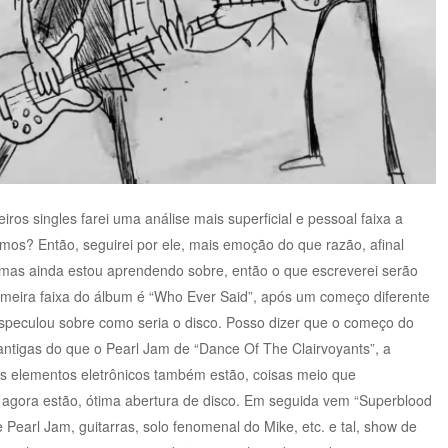
ros singles farei uma análise mais superficial e pessoal faixa a
mos? Então, seguirei por ele, mais emoção do que razão, afinal
mas ainda estou aprendendo sobre, então o que escreverei serão
meira faixa do álbum é “Who Ever Said”, após um começo diferente
speculou sobre como seria o disco. Posso dizer que o começo do
antigas do que o Pearl Jam de “Dance Of The Clairvoyants”, a
ns elementos eletrônicos também estão, coisas meio que
i agora estão, ótima abertura de disco. Em seguida vem “Superblood
arl Jam, guitarras, solo fenomenal do Mike, etc. e tal, show de