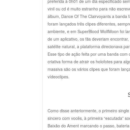
preferida à 0h01 de um dia especificado sem 
vinil ou cd é muito estranho para não escre
álbum, Dance Of The Clairvoyants a banda f
foram lançados três clipes diferentes, semp
ambiente, e em SuperBlood WolfMoon foi lan
de um aplicativo, os fãs deveriam encontrar,
satélite natural, a plataforma direcionava 
Esse tipo de ação feita por uma banda com
criativa forma de atrair os holofotes para a
massiva são os vários clipes que foram lan
vídeoclipes.
Como disse anteriormente, o primeiro single
sincero com vocês, à primeira “escutada” so
Baixão do Ament marcando o passo, bateria 