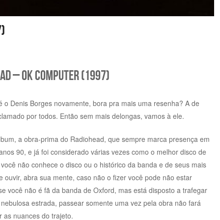
)
ad – OK Computer (1997)
ui é o Denis Borges novamente, bora pra mais uma resenha? A de
 aclamado por todos. Então sem mais delongas, vamos à ele.
lbum, a obra-prima do Radiohead, que sempre marca presença em
anos 90, e já foi considerado várias vezes como o melhor disco de
 você não conhece o disco ou o histórico da banda e de seus mais
e ouvir, abra sua mente, caso não o fizer você pode não estar
se você não é fã da banda de Oxford, mas está disposto a trafegar
, nebulosa estrada, passear somente uma vez pela obra não fará
 as nuances do trajeto.