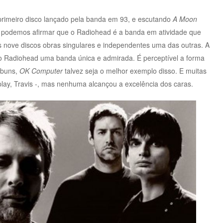
 primeiro disco lançado pela banda em 93, e escutando
A Moon
, podemos afirmar que o Radiohead é a banda em atividade que
s nove discos obras singulares e independentes uma das outras. A
o Radiohead uma banda única e admirada. É perceptível a forma
lbuns,
OK Computer
talvez seja o melhor exemplo disso. E muitas
ay, Travis -, mas nenhuma alcançou a excelência dos caras.