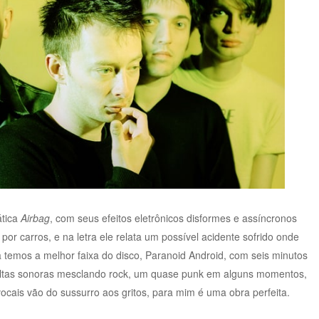
tica
Airbag
, com seus efeitos eletrônicos disformes e assíncronos
por carros, e na letra ele relata um possível acidente sofrido onde
 temos a melhor faixa do disco, Paranoid Android, com seis minutos
voltas sonoras mesclando rock, um quase punk em alguns momentos,
ocais vão do sussurro aos gritos, para mim é uma obra perfeita.