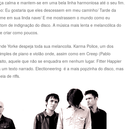
a calma e mantem-se em uma bela linha harmoniosa até o seu fim.
mo: Eu gostaria que eles descessem em meu caminho/ Tarde da
m-me em sua linda nave/ E me mostrassem o mundo como eu
 tom de indignação do disco. A música mais lenta e melancólica do
be criar como poucos.
nde Yorke despeja toda sua melancolia. Karma Police, um dos
simples de piano e violão onde, assim como em Creep (Pablo
isito, aquele que não se enquadra em nenhum lugar. Fitter Happier
 um texto narrado. Electioneering é a mais popzinha do disco, mas
a de riffs.