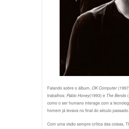
Falando sobre o álbum,
OK Computer
(1997)
trabalhos:
Pablo Honey
(1993) e
The Bends
(
como o ser humano interage com a tecnolog
homem já levava no final do século passado
Com uma visão sempre crítica das coisas,