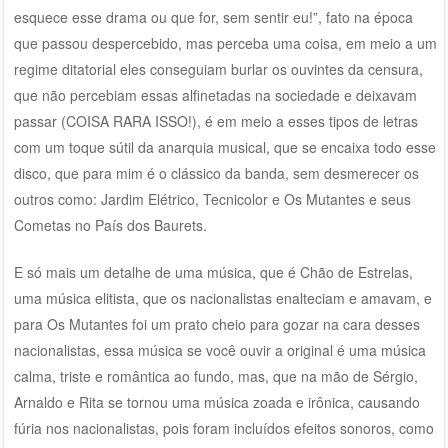
esquece esse drama ou que for, sem sentir eu!”, fato na época
que passou despercebido, mas perceba uma coisa, em meio a um
regime ditatorial eles conseguiam burlar os ouvintes da censura,
que não percebiam essas alfinetadas na sociedade e deixavam
passar (COISA RARA ISSO!), é em meio a esses tipos de letras
com um toque sútil da anarquia musical, que se encaixa todo esse
disco, que para mim é o clássico da banda, sem desmerecer os
outros como: Jardim Elétrico, Tecnicolor e Os Mutantes e seus
Cometas no País dos Baurets.
E só mais um detalhe de uma música, que é Chão de Estrelas,
uma música elitista, que os nacionalistas enalteciam e amavam, e
para Os Mutantes foi um prato cheio para gozar na cara desses
nacionalistas, essa música se você ouvir a original é uma música
calma, triste e romântica ao fundo, mas, que na mão de Sérgio,
Arnaldo e Rita se tornou uma música zoada e irônica, causando
fúria nos nacionalistas, pois foram incluídos efeitos sonoros, como