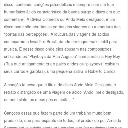
disco, contendo canções psicodélicas e sempre com um tom
humorístico ácido característico da banda surge o disco em que
comentarei. A Divina Comédia ou Ando Meio desligado, é um
disco onde são abertas as portas das viagens ou a abertura das
“portas das percepções”. A loucura das viagens de ácidos
começaram a invadir o Brasil, dando um toque mais hábil para
música. É nesse disco onde eles abusam nas composições,
criticando os “Playboys da Rua Augusta” com a música Hey Boy
(Rua que antigamente era o palco ondes os “playboys” exibiam
seus carros e garotas), uma pequena sátira a Roberto Carlos.
A canção famosa que é titulo do disco Ando Meio Desligado é
retrato disfarçado de uma viagem de ácido “Ando, meio desligado,
eu nem sinto, os meus pés no chão…”
Canções essas que fazem parte de um trabalho muito bem
produzido, que para espanto de todos, foi produzido por Arnaldo
Saccomani, o sujeito chato pra caralho que faz participações nos