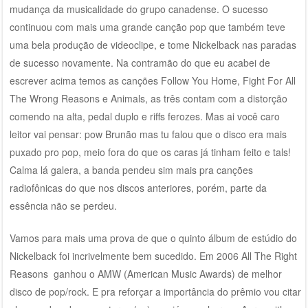
mudança da musicalidade do grupo canadense. O sucesso
continuou com mais uma grande canção pop que também teve
uma bela produção de videoclipe, e tome Nickelback nas paradas
de sucesso novamente. Na contramão do que eu acabei de
escrever acima temos as canções Follow You Home, Fight For All
The Wrong Reasons e Animals, as três contam com a distorção
comendo na alta, pedal duplo e riffs ferozes. Mas ai você caro
leitor vai pensar: pow Brunão mas tu falou que o disco era mais
puxado pro pop, meio fora do que os caras já tinham feito e tals!
Calma lá galera, a banda pendeu sim mais pra canções
radiofônicas do que nos discos anteriores, porém, parte da
essência não se perdeu.
Vamos para mais uma prova de que o quinto álbum de estúdio do
Nickelback foi incrivelmente bem sucedido. Em 2006 All The Right
Reasons ganhou o AMW (American Music Awards) de melhor
disco de pop/rock. E pra reforçar a importância do prêmio vou citar