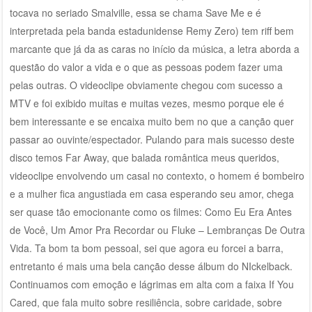
tocava no seriado Smalville, essa se chama Save Me e é
interpretada pela banda estadunidense Remy Zero) tem riff bem
marcante que já da as caras no início da música, a letra aborda a
questão do valor a vida e o que as pessoas podem fazer uma
pelas outras. O videoclipe obviamente chegou com sucesso a
MTV e foi exibido muitas e muitas vezes, mesmo porque ele é
bem interessante e se encaixa muito bem no que a canção quer
passar ao ouvinte/espectador. Pulando para mais sucesso deste
disco temos Far Away, que balada romântica meus queridos,
videoclipe envolvendo um casal no contexto, o homem é bombeiro
e a mulher fica angustiada em casa esperando seu amor, chega
ser quase tão emocionante como os filmes: Como Eu Era Antes
de Você, Um Amor Pra Recordar ou Fluke – Lembranças De Outra
Vida. Ta bom ta bom pessoal, sei que agora eu forcei a barra,
entretanto é mais uma bela canção desse álbum do NIckelback.
Continuamos com emoção e lágrimas em alta com a faixa If You
Cared, que fala muito sobre resiliência, sobre caridade, sobre