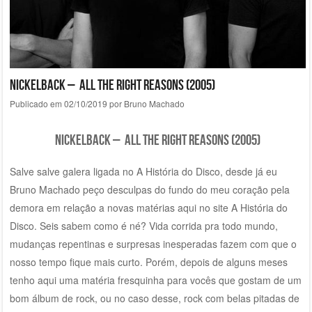
Nickelback – All The Right Reasons (2005)
Publicado em
02/10/2019
por
Bruno Machado
Nickelback – All The Right Reasons (2005)
Salve salve galera ligada no A História do Disco, desde já eu
Bruno Machado peço desculpas do fundo do meu coração pela
demora em relação a novas matérias aqui no site A História do
Disco. Seis sabem como é né? Vida corrida pra todo mundo,
mudanças repentinas e surpresas inesperadas fazem com que o
nosso tempo fique mais curto. Porém, depois de alguns meses
tenho aqui uma matéria fresquinha para vocês que gostam de um
bom álbum de rock, ou no caso desse, rock com belas pitadas de