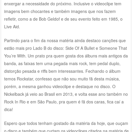
enxergar a necessidade do próximo. Inclusive o videoclipe tem
imagens bem chocantes e também imagens que nos fazem
refletir, como a de Bob Geldof e de seu evento feito em 1985, o
Live Aid.
Partindo para o fim da nossa matéria ainda destaco canções que
estão mais pro Lado B do disco: Side Of A Bullet e Someone That
You’re With. Um prato pra quem gosta dos álbuns mais antigos da
banda, as faixas tem uma pegada mais rock, tem pedal duplo,
distorção pesada e riffs bem interessantes. Fechando o álbum
temos Rockstar, confesso que não sou muito fã desta música,
porém, a mesma ganhou videoclipe e destaque no disco. O
Nickelback já veio ao Brasil em 2013, e volta esse ano também no
Rock In Rio e em São Paulo, pra quem é fã dos caras, fica caí a
dica!
Espero que todos tenham gostado da matéria da hoje, que ouçam
o disco e também que curtam os videoclipes citados na matéria de