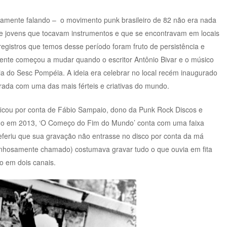
camente falando – o movimento punk brasileiro de 82 não era nada
e jovens que tocavam instrumentos e que se encontravam em locais
egistros que temos desse período foram fruto de persistência e
zmente começou a mudar quando o escritor Antônio Bivar e o músico
ria do Sesc Pompéia. A ideia era celebrar no local recém inaugurado
rada com uma das mais férteis e criativas do mundo.
 ficou por conta de Fábio Sampaio, dono da Punk Rock Discos e
ado em 2013, ‘O Começo do Fim do Mundo’ conta com uma faixa
eferiu que sua gravação não entrasse no disco por conta da má
nhosamente chamado) costumava gravar tudo o que ouvia em fita
o em dois canais.