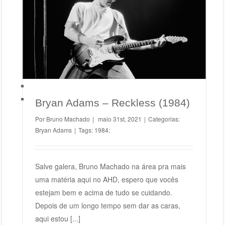
Bryan Adams – Reckless (1984)
Bryan Adams
Bryan Adams – Reckless (1984)
Por
Bruno Machado
|
maio 31st, 2021
|
Categorias:
Bryan Adams
|
Tags:
1984;
Salve galera, Bruno Machado na área pra mais
uma matéria aqui no AHD, espero que vocês
estejam bem e acima de tudo se cuidando.
Depois de um longo tempo sem dar as caras,
aqui estou [...]