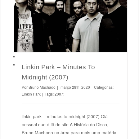
Linkin Park – Minutes To Midnight (2007)
Linkin Park
Linkin Park – Minutes To
Midnight (2007)
Por
Bruno Machado
|
março 28th, 2020
|
Categorias:
Linkin Park
|
Tags:
2007;
linkin park - minutes to midnight (2007) Olá
pessoal que é fã do site A História do Disco,
Bruno Machado na área para mais uma matéria.