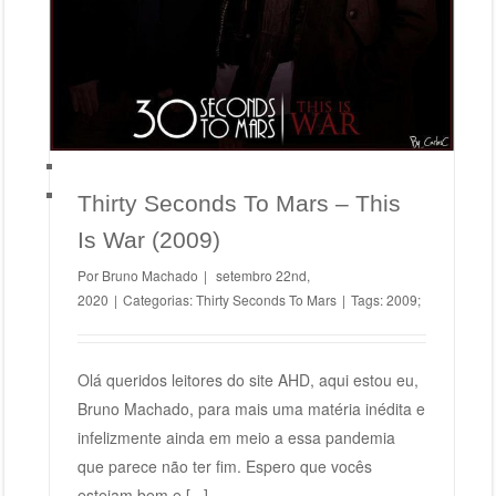
Thirty Seconds To Mars – This
Is War (2009)
Por
Bruno Machado
|
setembro 22nd,
2020
|
Categorias:
Thirty Seconds To Mars
|
Tags:
2009;
Olá queridos leitores do site AHD, aqui estou eu,
Bruno Machado, para mais uma matéria inédita e
infelizmente ainda em meio a essa pandemia
que parece não ter fim. Espero que vocês
estejam bem e [...]