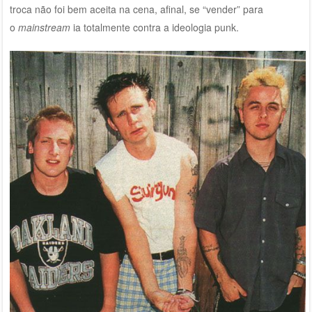
troca não foi bem aceita na cena, afinal, se “vender” para
o
mainstream
ia totalmente contra a ideologia punk.