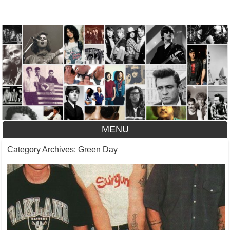
A História do Disco
MENU
Skip to content
Category Archives:
Green Day