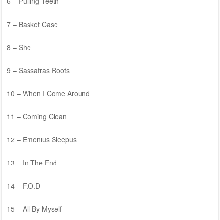
6 – Pulling Teeth
7 – Basket Case
8 – She
9 – Sassafras Roots
10 – When I Come Around
11 – Coming Clean
12 – Emenius Sleepus
13 – In The End
14 – F.O.D
15 – All By Myself