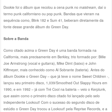
Dookie foi o álbum que recolou a cena punk no
maistream
,
daí o
termo
punk californiano ou pop punk. Bandas que vieram na
sequência como, Blink 182 e Sum 41, beberam diretamente da
fonte desse grande álbum do Green Day.
Sobre a Banda
Como citado acima o Green Day é uma banda formada na
California, mais precisamente em Berkley, trio formado por: Billie
Joe Armstrong (vocal e guitarra), Mike Dimt (baixo) e John
Kiffmeyer, mais conhecido como Al Sobrante (bateria). Antes do
álbum Dookie o Green Day – que já teve o nome Sweet Children -,
lançou seu primeiro disco, 1,039/Smoothed Out Slappy Hours em
1990, e em 1992 – já com Tré Cool na bateria – veio o Kerplunk,
que assim como o primeiro disco citado foi lançado pelo selo
independente Lookout! Com o sucesso do segundo disco de
estúdio o Green Day trocou a Lookout! pela Reprise Records, e a