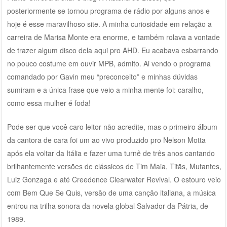
posteriormente se tornou programa de rádio por alguns anos e
hoje é esse maravilhoso site. A minha curiosidade em relação a
carreira de Marisa Monte era enorme, e também rolava a vontade
de trazer algum disco dela aqui pro AHD. Eu acabava esbarrando
no pouco costume em ouvir MPB, admito. Ai vendo o programa
comandado por Gavin meu “preconceito” e minhas dúvidas
sumiram e a única frase que veio a minha mente foi: caralho,
como essa mulher é foda!
Pode ser que você caro leitor não acredite, mas o primeiro álbum
da cantora de cara foi um ao vivo produzido pro Nelson Motta
após ela voltar da Itália e fazer uma turnê de três anos cantando
brilhantemente versões de clássicos de Tim Maia, Titãs, Mutantes,
Luiz Gonzaga e até Creedence Clearwater Revival. O estouro veio
com Bem Que Se Quis, versão de uma canção italiana, a música
entrou na trilha sonora da novela global Salvador da Pátria, de
1989.