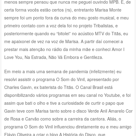
menos sempre pensou que nunca me peguei ouvindo MPB. É, de
certa forma vocês estão certos (rs), entretanto Marisa Monte
sempre foi um ponto fora da curva do meu gosto musical, e meu
primeiro contato com a voz dela foi no projeto Tribalistas, e
posteriormente quando eu “bitolei” no acústico MTV do Titãs, eu
me apaixonei de vez na voz de Marisa. A partir daí comecei a
prestar mais atenção no rádio da minha mãe e conheci Amor I
Love You, Na Estrada, Não Vá Embora e Gentileza.
Em meio a mais uma semana de pandemia (infelizmente) eu
resolvi assistir o programa O Som do Vinil, apresentado por
Charles Gavin, ex baterista do Titãs. O Canal Brasil está
disponibilizando vários programas em seu canal no Youtube, e foi
assim que bati o olho e tive a curiosidade de curtir o papo que
Gavin teve com Marisa tanto sobre o disco Verde Anil Amarelo Cor
de Rosa e Carvão como sobre a carreira da cantora. Aliás, o
programa O Som do Vinil influenciou diretamente eu e meu amigo
Flávio Oliveira a criar o blog A História do Disco, que