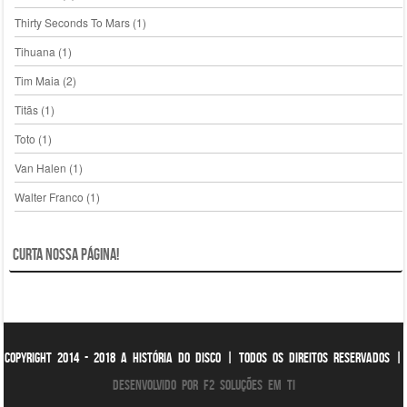
Thirty Seconds To Mars
(1)
Tihuana
(1)
Tim Maia
(2)
Titãs
(1)
Toto
(1)
Van Halen
(1)
Walter Franco
(1)
Curta nossa página!
Copyright 2014 - 2018 A História do Disco | Todos os direitos reservados |
Desenvolvido por F2 Soluções em TI