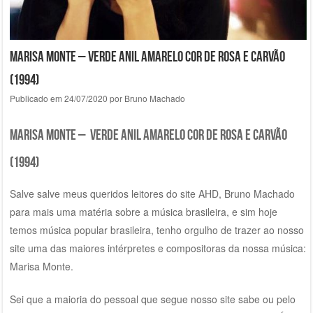
Marisa Monte – Verde Anil Amarelo Cor de Rosa E Carvão
(1994)
Publicado em
24/07/2020
por
Bruno Machado
marisa monte – verde anil amarelo cor de rosa e carvão
(1994)
Salve salve meus queridos leitores do site AHD, Bruno Machado
para mais uma matéria sobre a música brasileira, e sim hoje
temos música popular brasileira, tenho orgulho de trazer ao nosso
site uma das maiores intérpretes e compositoras da nossa música:
Marisa Monte.
Sei que a maioria do pessoal que segue nosso site sabe ou pelo