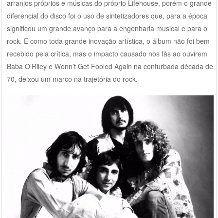
arranjos próprios e músicas do próprio Lifehouse, porém o grande
diferencial do disco foi o uso de sintetizadores que, para a época
significou um grande avanço para a engenharia musical e para o
rock. E como toda grande inovação artística, o álbum não foi bem
recebido pela crítica, mas o impacto causado nos fãs ao ouvirem
Baba O’Riley e Wonn’t Get Fooled Again na conturbada década de
70, deixou um marco na trajetória do rock.