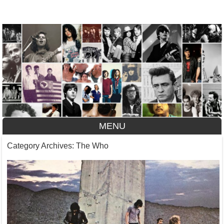
A História do Disco
MENU
Skip to content
Category Archives:
The Who