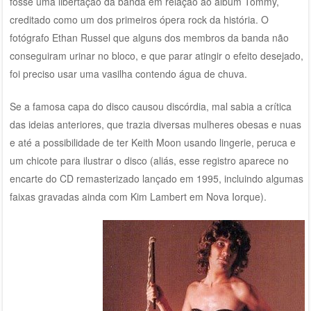
fosse uma libertação da banda em relação ao álbum Tommy,
creditado como um dos primeiros ópera rock da história. O
fotógrafo Ethan Russel que alguns dos membros da banda não
conseguiram urinar no bloco, e que parar atingir o efeito desejado,
foi preciso usar uma vasilha contendo água de chuva.
Se a famosa capa do disco causou discórdia, mal sabia a crítica
das ideias anteriores, que trazia diversas mulheres obesas e nuas
e até a possibilidade de ter Keith Moon usando lingerie, peruca e
um chicote para ilustrar o disco (aliás, esse registro aparece no
encarte do CD remasterizado lançado em 1995, incluindo algumas
faixas gravadas ainda com Kim Lambert em Nova Iorque).