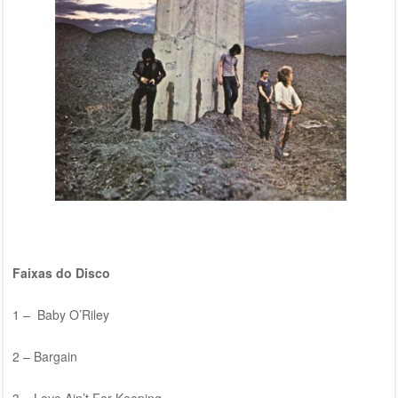
Faixas do Disco
1 – Baby O’Riley
2 – Bargain
3 – Love Ain’t For Keeping