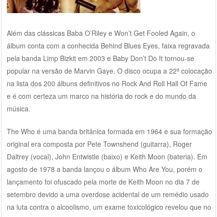
Além das clássicas Baba O’Riley e Won’t Get Fooled Again, o
álbum conta com a conhecida Behind Blues Eyes, faixa regravada
pela banda Limp Bizkit em 2003 e Baby Don’t Do It tornou-se
popular na versão de Marvin Gaye. O disco ocupa a 22ª colocação
na lista dos 200 álbuns definitivos no Rock And Roll Hall Of Fame
e é com certeza um marco na história do rock e do mundo da
música.
The Who é uma banda britânica formada em 1964 e sua formação
original era composta por Pete Townshend (guitarra), Roger
Daltrey (vocal), John Entwistle (baixo) e Keith Moon (bateria). Em
agosto de 1978 a banda lançou o álbum Who Are You, porém o
lançamento foi ofuscado pela morte de Keith Moon no dia 7 de
setembro devido a uma overdose acidental de um remédio usado
na luta contra o alcoolismo, um exame toxicológico revelou que no