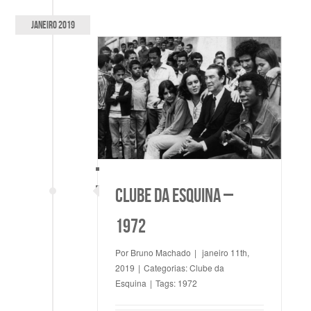
janeiro 2019
Esquina – 1972
Clube da Esquina – 1972
 da Esquina
Clube da Esquina
Clube da Esquina –
1972
Por
Bruno Machado
|
janeiro 11th,
2019
|
Categorias:
Clube da
Esquina
|
Tags:
1972