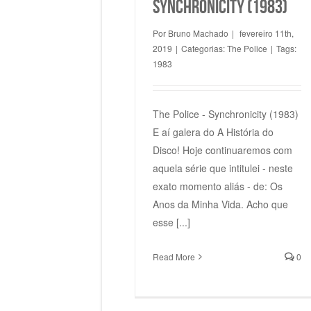
Synchronicity (1983)
Por
Bruno Machado
|
fevereiro 11th,
2019
|
Categorias:
The Police
|
Tags:
1983
The Police - Synchronicity (1983)
E aí galera do A História do
Disco! Hoje continuaremos com
aquela série que intitulei - neste
exato momento aliás - de: Os
Anos da Minha Vida. Acho que
esse [...]
Read More
0