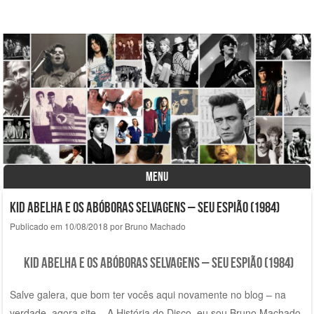
A História do Disco
MENU
Skip to content
Kid Abelha e os Abóboras Selvagens – Seu Espião (1984)
Publicado em
10/08/2018
por
Bruno Machado
Kid Abelha e os abóboras selvagens – Seu Espião (1984)
Salve galera, que bom ter vocês aqui novamente no blog – na
verdade, agora site – A História do Disco, eu sou Bruno Machado