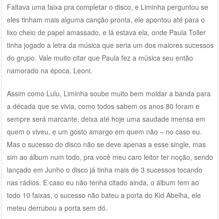
Faltava uma faixa pra completar o disco, e Liminha perguntou se
eles tinham mais alguma canção pronta, ele apontou até para o
lixo cheio de papel amassado, e lá estava ela, onde Paula Toller
tinha jogado a letra da música que seria um dos maiores sucessos
do grupo. Vale muito citar que Paula fez a música seu então
namorado na época, Leoni.
Assim como Lulu, Liminha soube muito bem moldar a banda para
a década que se vivia, como todos sabem os anos 80 foram e
sempre será marcante, deixa até hoje uma saudade imensa em
quem o viveu, e um gosto amargo em quem não – no caso eu.
Mas o sucesso do disco não se deve apenas a esse single, mas
sim ao álbum num todo, pra você meu caro leitor ter noção, sendo
lançado em Junho o disco já tinha mais de 3 sucessos tocando
nas rádios. E caso eu não tenha citado ainda, o álbum tem ao
todo 10 faixas, o sucesso não bateu a porta do Kid Abelha, ele
meteu derrubou a porta sem dó.