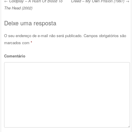
←
Coldplay – A Rush Of Blood To
Creed – My Own Prision (1997)
→
Post navigation
The Head (2002)
Deixe uma resposta
O seu endereço de e-mail não será publicado.
Campos obrigatórios são
marcados com
*
Comentário