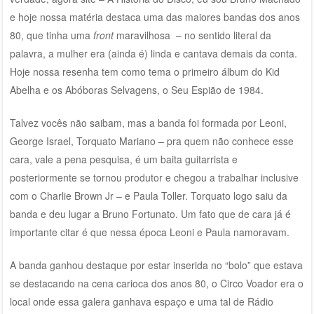
e hoje nossa matéria destaca uma das maiores bandas dos anos
80, que tinha uma
front
maravilhosa – no sentido literal da
palavra, a mulher era (ainda é) linda e cantava demais da conta.
Hoje nossa resenha tem como tema o primeiro álbum do Kid
Abelha e os Abóboras Selvagens, o Seu Espião de 1984.
Talvez vocês não saibam, mas a banda foi formada por Leoni,
George Israel, Torquato Mariano – pra quem não conhece esse
cara, vale a pena pesquisa, é um baita guitarrista e
posteriormente se tornou produtor e chegou a trabalhar inclusive
com o Charlie Brown Jr – e Paula Toller. Torquato logo saiu da
banda e deu lugar a Bruno Fortunato. Um fato que de cara já é
importante citar é que nessa época Leoni e Paula namoravam.
A banda ganhou destaque por estar inserida no “bolo” que estava
se destacando na cena carioca dos anos 80, o Circo Voador era o
local onde essa galera ganhava espaço e uma tal de Rádio