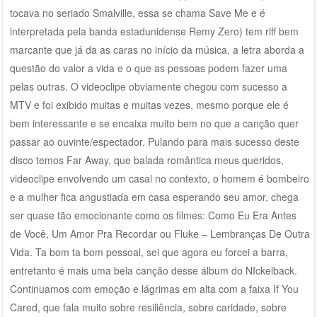
tocava no seriado Smalville, essa se chama Save Me e é
interpretada pela banda estadunidense Remy Zero) tem riff bem
marcante que já da as caras no início da música, a letra aborda a
questão do valor a vida e o que as pessoas podem fazer uma
pelas outras. O videoclipe obviamente chegou com sucesso a
MTV e foi exibido muitas e muitas vezes, mesmo porque ele é
bem interessante e se encaixa muito bem no que a canção quer
passar ao ouvinte/espectador. Pulando para mais sucesso deste
disco temos Far Away, que balada romântica meus queridos,
videoclipe envolvendo um casal no contexto, o homem é bombeiro
e a mulher fica angustiada em casa esperando seu amor, chega
ser quase tão emocionante como os filmes: Como Eu Era Antes
de Você, Um Amor Pra Recordar ou Fluke – Lembranças De Outra
Vida. Ta bom ta bom pessoal, sei que agora eu forcei a barra,
entretanto é mais uma bela canção desse álbum do NIckelback.
Continuamos com emoção e lágrimas em alta com a faixa If You
Cared, que fala muito sobre resiliência, sobre caridade, sobre