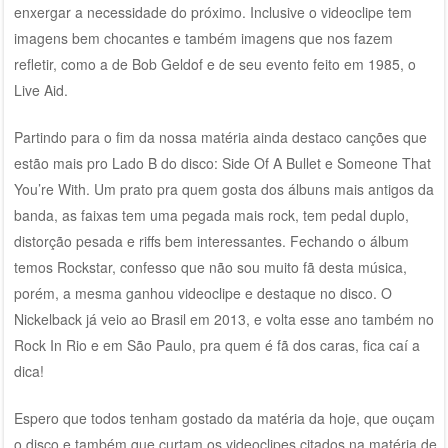
enxergar a necessidade do próximo. Inclusive o videoclipe tem
imagens bem chocantes e também imagens que nos fazem
refletir, como a de Bob Geldof e de seu evento feito em 1985, o
Live Aid.
Partindo para o fim da nossa matéria ainda destaco canções que
estão mais pro Lado B do disco: Side Of A Bullet e Someone That
You’re With. Um prato pra quem gosta dos álbuns mais antigos da
banda, as faixas tem uma pegada mais rock, tem pedal duplo,
distorção pesada e riffs bem interessantes. Fechando o álbum
temos Rockstar, confesso que não sou muito fã desta música,
porém, a mesma ganhou videoclipe e destaque no disco. O
Nickelback já veio ao Brasil em 2013, e volta esse ano também no
Rock In Rio e em São Paulo, pra quem é fã dos caras, fica caí a
dica!
Espero que todos tenham gostado da matéria da hoje, que ouçam
o disco e também que curtam os videoclipes citados na matéria de