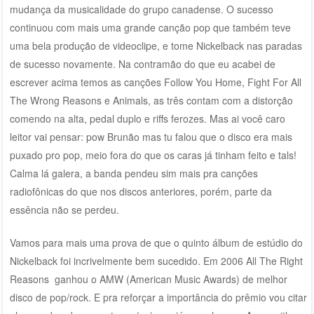
mudança da musicalidade do grupo canadense. O sucesso
continuou com mais uma grande canção pop que também teve
uma bela produção de videoclipe, e tome Nickelback nas paradas
de sucesso novamente. Na contramão do que eu acabei de
escrever acima temos as canções Follow You Home, Fight For All
The Wrong Reasons e Animals, as três contam com a distorção
comendo na alta, pedal duplo e riffs ferozes. Mas ai você caro
leitor vai pensar: pow Brunão mas tu falou que o disco era mais
puxado pro pop, meio fora do que os caras já tinham feito e tals!
Calma lá galera, a banda pendeu sim mais pra canções
radiofônicas do que nos discos anteriores, porém, parte da
essência não se perdeu.
Vamos para mais uma prova de que o quinto álbum de estúdio do
Nickelback foi incrivelmente bem sucedido. Em 2006 All The Right
Reasons ganhou o AMW (American Music Awards) de melhor
disco de pop/rock. E pra reforçar a importância do prêmio vou citar