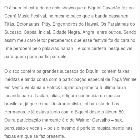
O álbum foi extraído de dois shows que o Biquíni Cavadão fez no
Ceará Music Festival, no mesmo palco que a banda passaram
Titãs, Detonautas, Pitty, Engenheiros do Hawaii, Os Paralamas do
Sucesso, Capital Inicial, Cidade Negra, Angra, entre outros. Sendo
assim meu caro leitor percebemos que esse festival foi do caralho
-me perdoem pelo palavrão hahah – e com certeza inesquecível
para quem pode participar dele.
O disco contém os grandes sucessos do Biquíni, contém faixas
inéditas e ainda conta com a participação especial de Papa Winnie
em Vento Ventania e Patrick Laplan da primeira à última faixa
tocando baixo. Laplan, aliás, é figura conhecida na música
brasileira, já que é multi-instrumentista, foi baixista do Los
Hermanos, e já estava junto com o Biquíni deste o álbum 80.
Outra participação marcante é o de Walmer Carvalho – sax,
percussão e vocais – pois o mesmo é perfeito musicalmente nas
faixas em que se faz presente.