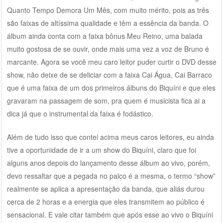
Quanto Tempo Demora Um Mês, com muito mérito, pois as três
são faixas de altíssima qualidade e têm a essência da banda. O
álbum ainda conta com a faixa bônus Meu Reino, uma balada
muito gostosa de se ouvir, onde mais uma vez a voz de Bruno é
marcante. Agora se você meu caro leitor puder curtir o DVD desse
show, não deixe de se deliciar com a faixa Cai Água, Cai Barraco
que é uma faixa de um dos primeiros álbuns do Biquíni e que eles
gravaram na passagem de som, pra quem é musicista fica ai a
dica já que o instrumental da faixa é fodástico.
Além de tudo isso que contei acima meus caros leitores, eu ainda
tive a oportunidade de ir a um show do Biquíni, claro que foi
alguns anos depois do lançamento desse álbum ao vivo, porém,
devo ressaltar que a pegada no palco é a mesma, o termo “show”
realmente se aplica a apresentação da banda, que aliás durou
cerca de 2 horas e a energia que eles transmitem ao público é
sensacional. E vale citar também que após esse ao vivo o Biquíni