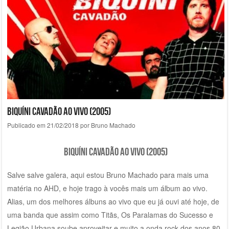
Biquíni Cavadão Ao Vivo (2005)
Publicado em
21/02/2018
por
Bruno Machado
Biquíni Cavadão Ao Vivo (2005)
Salve salve galera, aqui estou Bruno Machado para mais uma
matéria no AHD, e hoje trago à vocês mais um álbum ao vivo.
Alias, um dos melhores álbuns ao vivo que eu já ouvi até hoje, de
uma banda que assim como Titãs, Os Paralamas do Sucesso e
Legião Urbana soube aproveitar e muito a onda rock dos anos 80