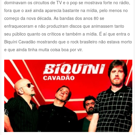
dominavam os circuitos de TV e o pop se mostrava forte no rádio,
fora que o axé ainda aparecia bastante na mídia, pelo menos no
começo da nova década. As bandas dos anos 80 se
enfraqueceram e não produziram discos que animassem tanto
seu público quanto os críticos e também a mídia. É aí que entra o
Biquíni Cavadão mostrando que o rock brasileiro não estava morto
e que ainda tinha muita coisa boa por vir.