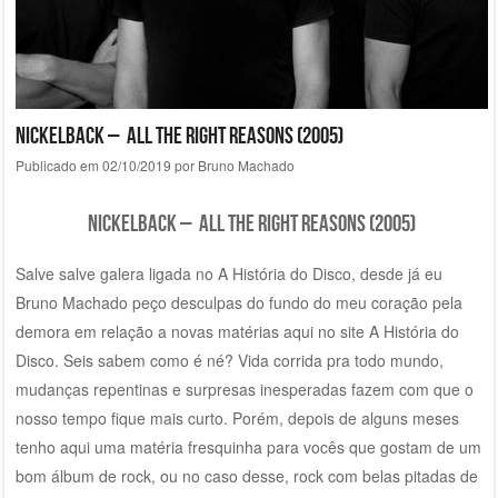
Nickelback – All The Right Reasons (2005)
Publicado em
02/10/2019
por
Bruno Machado
Nickelback – All The Right Reasons (2005)
Salve salve galera ligada no A História do Disco, desde já eu
Bruno Machado peço desculpas do fundo do meu coração pela
demora em relação a novas matérias aqui no site A História do
Disco. Seis sabem como é né? Vida corrida pra todo mundo,
mudanças repentinas e surpresas inesperadas fazem com que o
nosso tempo fique mais curto. Porém, depois de alguns meses
tenho aqui uma matéria fresquinha para vocês que gostam de um
bom álbum de rock, ou no caso desse, rock com belas pitadas de