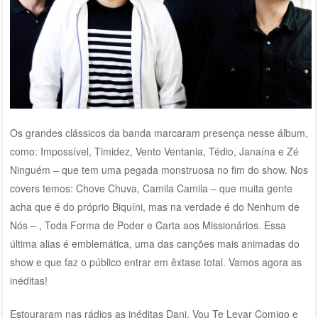
Os grandes clássicos da banda marcaram presença nesse álbum,
como: Impossível, Timidez, Vento Ventania, Tédio, Janaína e Zé
Ninguém – que tem uma pegada monstruosa no fim do show. Nos
covers temos: Chove Chuva, Camila Camila – que muita gente
acha que é do próprio Biquíni, mas na verdade é do Nenhum de
Nós – , Toda Forma de Poder e Carta aos Missionários. Essa
última alias é emblemática, uma das canções mais animadas do
show e que faz o público entrar em êxtase total. Vamos agora as
inéditas!
Estouraram nas rádios as inéditas Dani, Vou Te Levar Comigo e