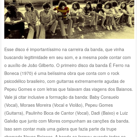
Esse disco é importantíssimo na carreira da banda, que vinha
buscando legitimidade em seu som, e a mesma pode contar com
o auxílio de João Gilberto. O primeiro disco da banda É Ferro na
Boneca (1970) é uma belíssima obra que conta com o rock
psicodélico brasileiro, com guitarras extremamente agudas de
Pepeu Gomes e com letras que falavam das viagens dos Baianos.
Vale já citar inclusive a formação da banda: Baby Consuelo
(Vocal), Moraes Moreira (Vocal e Violão), Pepeu Gomes
(Guitarra), Paulinho Boca de Cantor (Vocal), Dadi (Baixo) e Luiz
Galvão que junto com Mores compunham as canções da banda.
Isso sem contar mais uma galera que fazia parte da trupe
chamada Novos Baianos. A banda se formou quando todos se