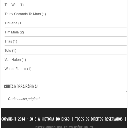
The Who
(1)
Thirty Seconds To Mars
(1)
Tihuana
(1)
Tim Maia
(2)
Titãs
(1)
Toto
(1)
Van Halen
(1)
Walter Franco
(1)
Curta nossa página!
Curta nossa página!
Copyright 2014 - 2018 A História do Disco | Todos os direitos reservados |
Desenvolvido por F2 Soluções em TI