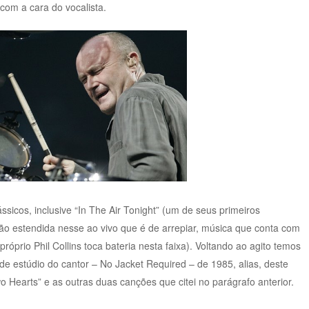
 com a cara do vocalista.
ássicos, inclusive “In The Air Tonight” (um de seus primeiros
ão estendida nesse ao vivo que é de arrepiar, música que conta com
róprio Phil Collins toca bateria nesta faixa). Voltando ao agito temos
 de estúdio do cantor – No Jacket Required – de 1985, alias, deste
Hearts” e as outras duas canções que citei no parágrafo anterior.