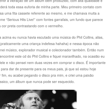
 sentir a vibração de um álbum bem produzido, com alta qualidade e
derá toda essa euforia de minha parte. Meu primeiro contato com
asa uma fita cassete referente ao mesmo, e me chamava muita a
me “Serious Hits Live!” com fontes garrafais, um fundo que parece
 a cor preta contrastando com o vermelho.
 acima eu nunca havia escutado uma música do Phil Collins, alias,
 (praticamente uma criança indefesa hahaha) e nessa época não
tornei músico, explorador musical e colecionador também. Então num
encontrei este cd do Phil Collins e fiquei maravilhado, na ocasião eu
dele e não pensei nem duas vezes em comprar o disco. É importante
o para dar de presente para os meus pais, já que só estou hoje
 fim, eu acabei pegando o disco pra mim, e criei uma paixão
ssico, um álbum que nunca pode ser esquecido.