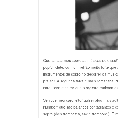
Que tal falarmos sobre as músicas do disc
pop/chiclete, com um refrão muito forte qu
instrumentos de sopro no decorrer da músi
pra ser. A segunda faixa é mais romântica, 
cara, para mostrar que o registro realmente s
Se você meu caro leitor quiser algo mais agi
Number” que são balanços contagiantes e c
sopro (dois trompetes, sax e trombone). É im