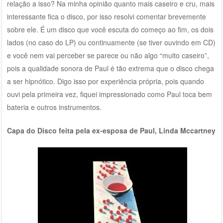
relação a isso? Na minha opinião quanto mais caseiro e cru, mais
interessante fica o disco, por isso resolvi comentar brevemente
sobre ele. É um disco que você escuta do começo ao fim, os dois
lados (no caso do LP) ou continuamente (se tiver ouvindo em CD)
e você nem vai perceber se parece ou não algo “muito caseiro”,
pois a qualidade sonora de Paul é tão extrema que o disco chega
a ser hipnótico. Digo isso por experiência própria, pois quando
ouvi pela primeira vez, fiquei impressionado como Paul toca bem
bateria e outros instrumentos.
Capa do Disco feita pela ex-esposa de Paul, Linda Mccartney