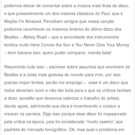
podemos deixar de comentar sobre a música mais linda do disco,
e que possivelmente um dos maiores clássicos do Paul, que é
Maybe I’m Amazed. Percebam amigos que nessa canção
podemos reconhecer os mesmos timbres do último disco dos
Beatles – Abbey Road – que a sonoridade dos instrumentos
lembra muito Here Comes the Sun e You Never Give Your Money
– bem bacana isso, quem puder comparar, manda bala!
Resumindo tudo isso – escrever sobre assuntos que envolvem os
Beatles é a coisa mais gostosa do mundo para mim, por isso
preciso impor limites, senão me empolgo – esse é um disco que
todos deveriam ouvir e não dar bola para o que os críticos tenham
a dizer, acredito que devemos valorizar o trabalho do artista,
dando apoio, admirando sua obra e incentivando o músico a
crescer na carreira. Digo isso porque esse disco foi massacrado
pela crítica na época, pois foi considerado “muito caseiro” aos
padrões do mercado fonográfico. Ok, mas qual o problema em